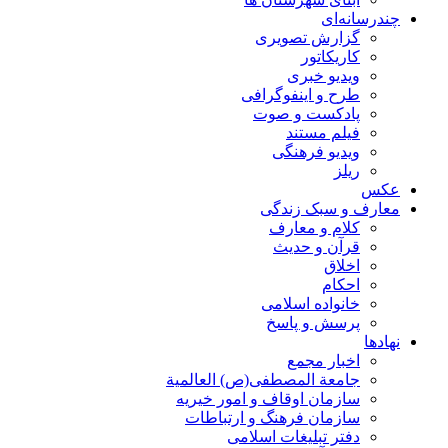
چندرسانه‌ای
گزارش تصويری
کاریکاتور
ویدیو خبری
طرح و اینفوگرافی
پادکست و صوت
فیلم مستند
ویدیو فرهنگی
ریلز
عکس
معارف و سبک زندگی
کلام و معارف
قرآن و حدیث
اخلاق
احکام
خانواده اسلامی
پرسش و پاسخ
نهادها
اخبار مجمع
جامعة المصطفی(ص) العالمية
سازمان اوقاف و امور خیریه
سازمان فرهنگ و ارتباطات
دفتر تبلیغات اسلامی