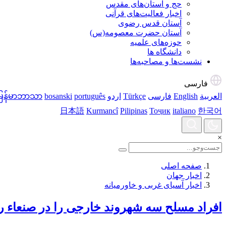
حج و آستان‌های مقدس
اخبار فعالیت‌های قرآنی
آستان قدس رضوی
آستان حضرت معصومه(س)
حوزه‌های علمیه
دانشگاه ها
نشست‌ها و مصاحبه‌ها
فارسی
العربية
English
فارسی
Türkçe
اردو
português
bosanski
မြန်မာဘာသာ
日本語
Kurmancî
Pilipinas
Тоҷик
italiano
한국어
×
صفحه اصلی
اخبار جهان
اخبار آسیای غربی و خاورمیانه
افراد مسلح سه شهروند خارجی را در صنعاء رب