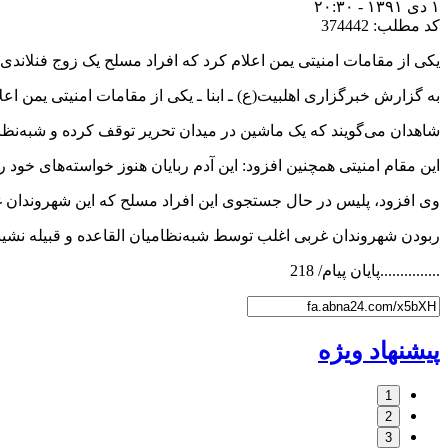
۱ دی ۱۳۹۱ - ۲۰:۳۰
کد مطلب: 374442
یکی از مقامات امنیتی یمن اعلام کرد که افراد مسلح یک زوج فنلاندی و
به گزارش خبرگزاری اهل‎بیت(ع) ـ ابنا ـ یکی از مقامات امنیتی یمن اعلام کرد که افراد مسلح یک زوج فنلاندی و یک مرد استرالیایی را در مرکز صنعاء ربودند.
شاهدان می‌گویند که یک ماشین در میدان تحریر توقف کرده و شبه‌نظا
این مقام امنیتی همچنین افزود: این آدم ربایان هنوز خواسته‌های خود را 
وی افزود، پلیس در حال جستجوی این افراد مسلح که این شهروندان غرب
ربودن شهروندان غربی اغلب توسط شبه‌نظامیان القاعده و قبیله نشین
...............پایان پیام/ 218
پیشنهاد ویژه
1
2
3