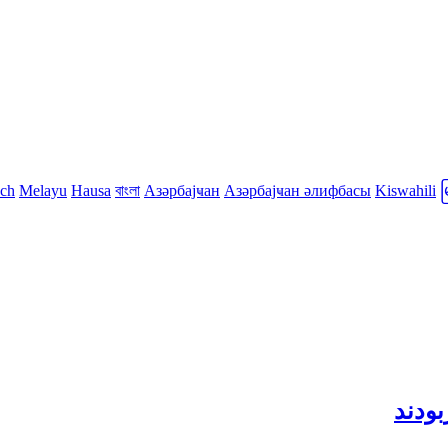
sch
Melayu
Hausa
বাংলা
Азәрбајҹан
Азәрбајҹан әлифбасы
Kiswahili
ودند