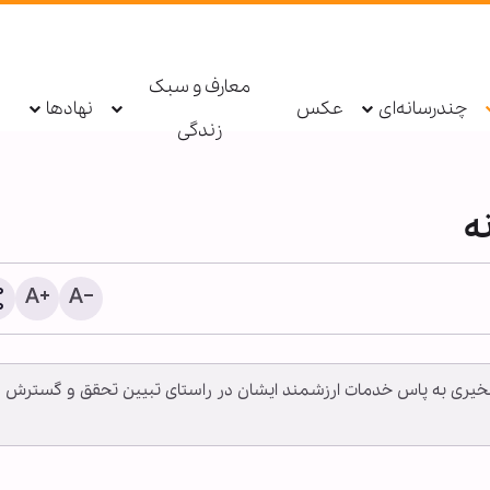
معارف و سبک
چندرسانه‌ای
عکس
نهادها
زندگی
ه
لانه در سال 91 به آیت الله تسخیری به پاس خدمات ارزشمند ایشان در راستای تبیین تحقق و گسترش
مقابله شیطان‌ها با جمهور
اسلامی، نشانه صدق وعده ا