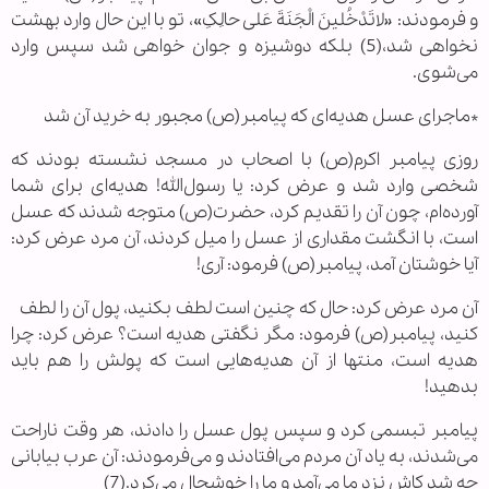
و فرمودند: «لاتَدْخُلینَ الْجَنَةَ عَلی حالِکِ»، تو با این حال وارد بهشت
نخواهی شد،(5) بلکه دوشیزه و جوان خواهی شد سپس وارد
می‌شوی.
*ماجرای عسل هدیه‌ای که پیامبر(ص) مجبور به خرید آن شد
روزی پیامبر اکرم(ص) با اصحاب در مسجد نشسته بودند که
شخصی وارد شد و عرض کرد: یا رسول‌الله! هدیه‌ای برای شما
آورده‌ام، چون آن را تقدیم کرد، حضرت(ص) متوجه شدند که عسل
است، با انگشت مقداری از عسل را میل کردند، آن مرد عرض کرد:
آیا خوشتان آمد، پیامبر(ص) فرمود: آری!
آن مرد عرض کرد: حال که چنین است لطف بکنید، پول آن را لطف
کنید، پیامبر(ص) فرمود: مگر نگفتی هدیه است؟ عرض کرد: چرا
هدیه است، منتها از آن هدیه‌هایی است که پولش را هم باید
بدهید!
پیامبر تبسمی کرد و سپس پول عسل را دادند، هر وقت ناراحت
می‌شدند، به یاد آن مردم می‌افتادند و می‌فرمودند: آن عرب بیابانی
چه شد کاش نزد ما می‌آمد و ما را خوشحال می‌کرد.(7)