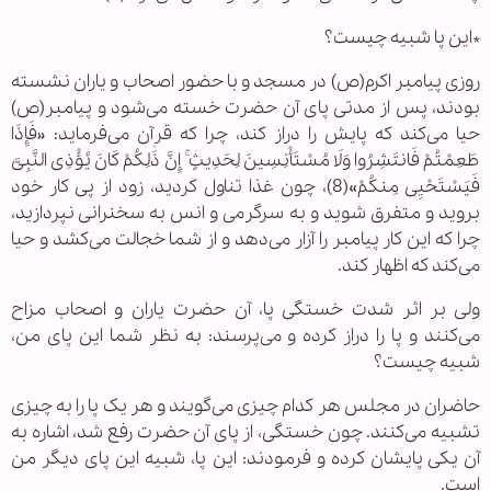
*این پا شبیه چیست؟
روزی پیامبر اکرم(ص) در مسجد و با حضور اصحاب و یاران نشسته
بودند، پس از مدتی پای آن حضرت خسته می‌شود و پیامبر(ص)
حیا می‌کند که پایش را دراز کند، چرا که قرآن می‌فرماید: «فَإِذَا
طَعِمْتُمْ فَانتَشِرُوا وَلَا مُسْتَأْنِسِینَ لِحَدِیثٍ ۚ إِنَّ ذَٰلِکُمْ کَانَ یُؤْذِی النَّبِیَّ
فَیَسْتَحْیِی مِنکُمْ»(8)، چون غذا تناول کردید، زود از پی کار خود
بروید و متفرق شوید و به سرگرمی و انس به سخنرانی نپردازید،
چرا که این کار پیامبر را آزار می‌دهد و از شما خجالت می‌کشد و حیا
می‌کند که اظهار کند.
ولی بر اثر شدت خستگی پا، آن حضرت یاران و اصحاب مزاح
می‌کنند و پا را دراز کرده و می‌پرسند: به نظر شما این پای من،
شبیه چیست؟
حاضران در مجلس هر کدام چیزی می‌گویند و هر یک پا را به چیزی
تشبیه می‌کنند. چون خستگی، از پای آن حضرت رفع شد، اشاره به
آن یکی پایشان کرده و فرمودند: این پا، شبیه این پای دیگر من
است.