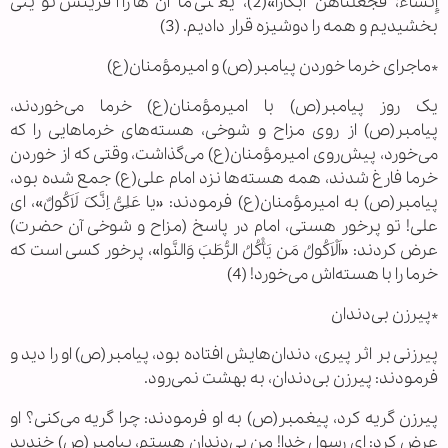
إِنشَآءً، فَجَعَلْنَاهُنَّ أَبْکَاراً»(2)، یعنی ما آن‌ها را آفرینش نوینی
بخشیدیم و همه را دوشیزه قرار دادیم. (3)
*ماجرای خرما خوردن پیامبر(ص) و امیرمؤمنان(ع)
یک روز پیامبر(ص) با امیرمؤمنان(ع) خرما می‌خوردند،
پیامبر(ص) از روی مزاح و شوخی، هسته‌های خرماهایی را که
می‌خورد، پیش‌روی امیرمؤمنان(ع) می‌گذاشت، وقتی که از خوردن
خرما فارغ شدند، همه هسته‌ها نزد امام علی(ع) جمع شده بود،
پیامبر(ص) به امیرمؤمنان(ع) فرمودند: «یا عَلِیُّ اِنَّکَ لَاَکُولٌ»، ای
علی! تو پرخور هستی، امام در پاسخ (مزاح و شوخی آن حضرت)
عرض کردند: «اَلْاَکُولُ مَن یَأْکُلُ الرُّطَبَ وَالنَّوا»، پرخور کسی است که
خرما را با هسته‌اش می‌خورد! (4)
*پیرزن بی‌دندان
پیرزنی بر اثر پیری، دندان‌هایش افتاده بود، پیامبر(ص) او را دید و
فرمودند: پیرزن بی‌دندان، به بهشت نمی‌رود.
پیرزن گریه کرد، پیغمبر(ص) به او فرمودند: چرا گریه می‌کنی؟ او
عرض کرد: ای رسول خدا! من بی‌دندان هستم، پیامبر(ص) خندید