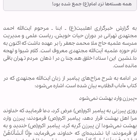
همه هسته‌ها نزد امام(ع) جمع شده بود!
به گزارش خبرگزاری اهل‏بیت(ع) ـ ابنا ـ مرحوم آیت‌الله احمد
مجتهدی تهرانی در دوران حیات خویش، ریاست علمی و مدیریت
مدرسه علمیه حاج ملا محمد جعفر را بر عهده داشت که اکنون به
نام حوزه علمیه آیت‌الله مجتهدی معروف است. کلام شیوا و لهجه
دلنشین این استاد اخلاق همچنان در اذهان مردم تهران باقی
مانده است.
در ادامه به شرح مزاح‌های پیامبر از زبان آیت‌الله مجتهدی که در
کتاب «آداب الطلاب» بیان شده است، اشاره می‌شود:
*پیرزن وارد بهشت نمی‌شود
روزی پیرزنی به پیامبر اکرم(ص) عرض کرد، دعا فرمایید که خداوند
مرا اهل بهشت قرار دهد، پیامبر اکرم(ص) فرمودند: پیرزن وارد
بهشت نمی‌شود! آن پیرزن گریه کرد، پیامبر اکرم(ص) خندید و به
او فرمودند: آیا نشنیده‌ای که خداوند می‌فرماید: «إِنَّآ أَنشَأْنَاهُنَّ