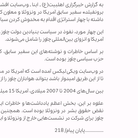
به گزارش خبرگزاری اهل‏بیت(ع) ـ ابنا ـ وب‌سایت ا
برونفیلد» سفیر سابق آمریکا در ونزوئلا و معاون 
داشته با چهار استراتژی اقدام به مخدوش کردن سیا
این چهار مورد، نفوذ در سیاست بنیادین دولت چاوز، 
آمریکا و انزوای بین‌المللی چاوز را شامل می‌شوند.
بر اساس خاطرات و نوشته‌های این سفیر سابق، کمک
حزب سیاسی چاوز بوده است.
در وب‌سایت ویکی لیکس آمده است که آمریکا در مج
تا از این طریق امیدوار باشد بتواند هواداران چاوز را از
بین سال‌های 2004 تا 2007 میلادی، آمریکا 15 میلیون دلار به 300 سازمان غیردولتی در ونزوئلا کمک مالی کرده است.
علاوه بر این، بخش اعظم یادداشت‌ها و خاطرات ای
نقض حقوق بشر در ونزوئلا بوده است. همچنین در
چاوز برای شرکت در نشست‌هایی خارج از ونزوئلا و ا
...............پایان پیام/ 218