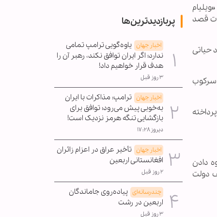
«ویلیام
ات قصد
پربازدیدترین‌ها
یاوه‌گویی ترامپ تمامی
اخبار جهان
د حیاتی
ندارد؛ اگر ایران توافق نکند، رهبر آن را
هدف قرار خواهیم داد!
۳ روز قبل
 سرکوب
ترامپ: مذاکرات با ایران
اخبار جهان
به‌خوبی پیش می‌رود؛ توافق برای
رداخته
بازگشایی تنگه هرمز نزدیک است!
دیروز ۱۷:۲۸
تأخیر عراق در اعزام زائران
اخبار جهان
افغانستانی اربعین
ه دادن
۲ روز قبل
ف دولت
پیاده‌روی جاماندگان
چندرسانه‌ای
اربعین در رشت
۳ روز قبل