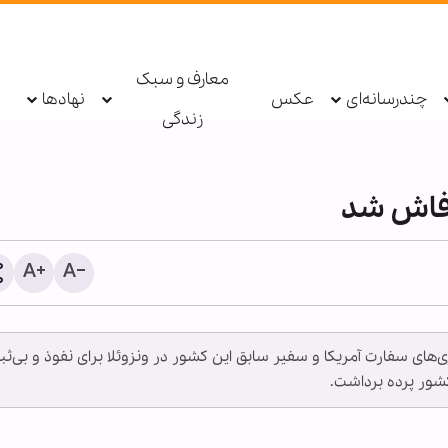
معارف و سبک
چندرسانه‌ای
عکس
نهادها
زندگی
 فاش شد
‌های سفارت آمریکا و سفیر سابق این کشور در ونزوئلا برای نفوذ و بی‌ثب
حزب‌الله: دولت لبنان مذاکرا
شور پرده برداشت.
امتیازدهی به تل‌آویو را مت