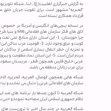
به گزارش خبرگزاری اهل‏بیت(ع) ـ ابنا ـ شبکه تلو
"العبریه" مشهور است، برای تقویت جریان خلق عر
قرارداد همکاری بسته است.
در نسخه پیچی‌های انگلیس و آمریکا در خصوص تجز
اتاق های فکر س
کویت و عراق وجود دارد. 3- قوم
مردم ایران است. 5- این استان نماد 
عربی خلیج فارس همچون قطر ، عربستان سعودی و ک
برای عرب زبانان منطقه می باشد.
شبکه هایی همچون الوصال، العربیه، الجزیره، ال
سازمان های اطلاعاتی غربی را دنبال می نمایند و بنا 
شبکه العربیه تا کنون صدها بار برنامه های ضد ایرا
نظام جمهوری اسلامی ایران مصاحبه نموده و حتی برنامه های 60 دقیقه ای را با آنها به صورت گفت و گوهای 
شبکه العربیه در چند سال اخیر با تروریست های