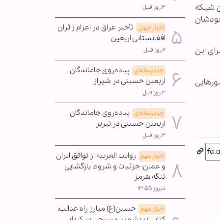
ن شبکه
۳ روز قبل
خودشان
تأخیر عراق در اعزام زائران
اخبار جهان
افغانستانی اربعین
رای این
۲ روز قبل
پیاده‌روی جاماندگان
چندرسانه‌ای
اربعین حسینی در شیراز
شورهایی
۳ روز قبل
پیاده‌روی جاماندگان
چندرسانه‌ای
اربعین حسینی در تبریز
۳ روز قبل
روایت العربیه از توافق ایران
اخبار مهم
و عمان؛ جزئیات و شروط بازگشایی
تنگه هرمز
دیروز ۱۳:۵۵
حسین(ع) مبارز راه عدالت؛
اخبار مهم
کتاب اندیشمند مسیحی در کربلا