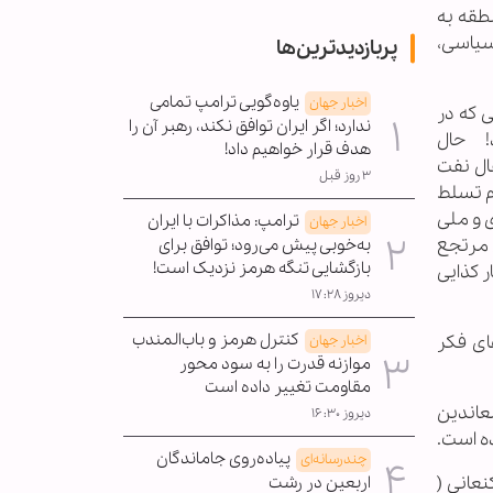
طقه به
سیاسی،
پربازدیدترین‌ها
یاوه‌گویی ترامپ تمامی
اخبار جهان
 که در
ندارد؛ اگر ایران توافق نکند، رهبر آن را
‌باشد! حال
هدف قرار خواهیم داد!
 بر انتقال نفت
۳ روز قبل
عدم تسلط
وحیه جهادی و ملی
ترامپ: مذاکرات با ایران
اخبار جهان
ی مرتجع
به‌خوبی پیش می‌رود؛ توافق برای
بازگشایی تنگه هرمز نزدیک است!
 کذایی
دیروز ۱۷:۲۸
کنترل هرمز و باب‌المندب
ای فکر
اخبار جهان
موازنه قدرت را به سود محور
مقاومت تغییر داده است
معاندین
دیروز ۱۶:۳۰
پیاده‌روی جاماندگان
چندرسانه‌ای
عانی (
اربعین در رشت