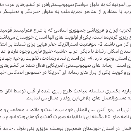
یزیونی العربیه که به دلیل مواضع صهیونیستی‌اش در کشورهای عرب من
ب، با تعدادی از عناصر تجزیه‌طلب به عنوان خبرنگار و تحلیلگر 
یه ایران و فروپاشی جمهوری اسلامی که با طرح فدرالیسم قومیتی
ازمان های اطلاعاتی MI6 و سیا طرح ریزی گردیده است‌، یکی از اولویت های آنها استان خوزستان می
چرا خوزستان: 1- این استان دارای منابع غنی نفت و گاز می باشد. 2- موقعیت استراتژیک جغرافیایی برای تسلط
یت عرب ساکن این استان امکان ارتباط با دیگر اعراب حاشیه خلیج فارس وجود دارد و 
و تجزیه آن خطر انتقال بیداری اسلامی از ساکنان این استان وجود دارد. 4- این استان نماد رشادت ، تقویت ر
مقاومت و پیروزی است. رسانه های صهیونیستی ، آمریکایی فعال شده در کشورها
ویت یکی از ابزار های رسانه ای آمریکا در خصوص انعکاس اخبار
اخباریه یکسری سلسله مباحث طرح ریزی شده از قبل توسط اتاق ه
به دستورالعمل های ابلاغی این روند را دنبال می نمایند.
نی را بر روی آنتن بین المللی خود برده است و دائما با مخالفین و 
ویژه انجام داده است.
 فعال در استان خوزستان همچون یوسف عزیزی بنی طرف ، حامد کن