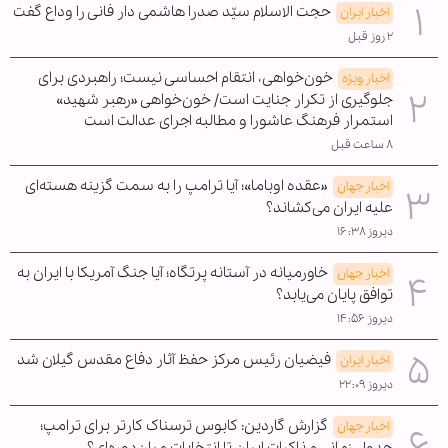
حجت الاسلام سیّد صدرا هاشمی دار فانی را وداع گفت
اخبار ایران
۲ روز قبل
خون‌خواهی، انتقام احساسی نیست؛ راهبردی برای
اخبار ویژه
جلوگیری از تکرار جنایت است/ خون‌خواهی «رهبر شهید»
استمرار فرهنگ عاشورا و مطالبه اجرای عدالت است
۸ ساعت قبل
«عقده اوباما»؛ آیا ترامپ را به سمت گزینه هسته‌ای
اخبار جهان
علیه ایران می‌کشاند؟
دیروز ۱۶:۳۸
خاورمیانه در آستانه پرتگاه؛ آیا جنگ آمریکا با ایران به
اخبار جهان
توافق پایان می‌یابد؟
دیروز ۱۴:۵۶
فیضیان رئیس مرکز حفظ آثار دفاع مقدس گیلان شد
اخبار ایران
دیروز ۲۲:۰۹
گزارش گاردین: کابوس ترسناک کارتر برای ترامپ؛
اخبار جهان