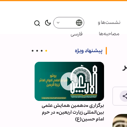
نشست‌ها و
مصاحبه‌ها
فارسی
پیشنهاد ویژه
ر
ت از
برگزاری «دهمین همایش علمی
مقابله شیطان‌ه
رصد
بین‌المللی زیارت اربعین» در حرم
اسلامی، نشانه
امام حسین(ع)