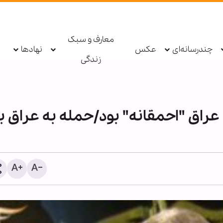
معارف و سبک
چندرسانه‌ای
عکس
نهادها
زندگی
عراق "احمقانه" بود/حمله به عراق ب
رسانه‌های عبری: نرخ مهاجر
رژیم صهیونیستی، ۵۰ د
افزایش یافت