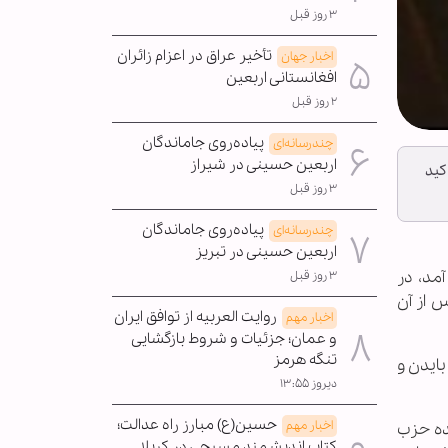
۳ روز قبل
تأخیر عراق در اعزام زائران
اخبار جهان
افغانستانی اربعین
۲ روز قبل
پیاده‌روی جاماندگان
چندرسانه‌ای
اربعین حسینی در شیراز
کید
۳ روز قبل
پیاده‌روی جاماندگان
چندرسانه‌ای
اربعین حسینی در تبریز
مد، در
۳ روز قبل
س از آن
روایت العربیه از توافق ایران
اخبار مهم
و عمان؛ جزئیات و شروط بازگشایی
تنگه هرمز
بایدن و
دیروز ۱۳:۵۵
حسین(ع) مبارز راه عدالت؛
اخبار مهم
ده حزب
کتاب اندیشمند مسیحی در کربلا