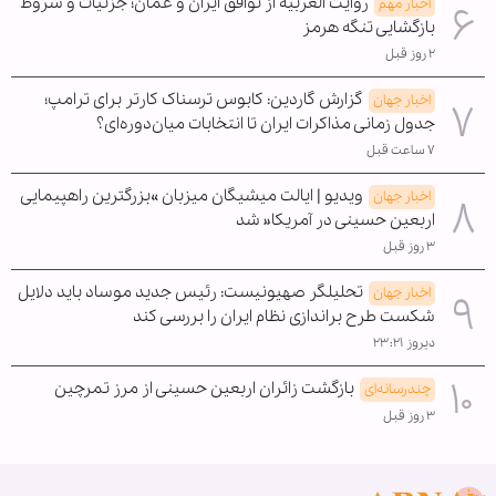
روایت العربیه از توافق ایران و عمان؛ جزئیات و شروط
اخبار مهم
بازگشایی تنگه هرمز
۲ روز قبل
گزارش گاردین: کابوس ترسناک کارتر برای ترامپ؛
اخبار جهان
جدول زمانی مذاکرات ایران تا انتخابات میان‌دوره‌ای؟
۷ ساعت قبل
ویدیو | ایالت میشیگان میزبان »بزرگترین راهپیمایی
اخبار جهان
اربعین حسینی در آمریکا« شد
۳ روز قبل
تحلیلگر صهیونیست: رئیس جدید موساد باید دلایل
اخبار جهان
شکست طرح براندازی نظام ایران را بررسی کند
دیروز ۲۳:۲۱
بازگشت زائران اربعین حسینی از مرز تمرچین
چندرسانه‌ای
۳ روز قبل