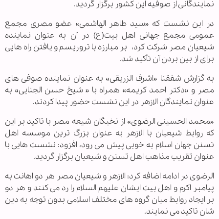
نمایندگانی از صوفیه این کشور برگزار گردید.
در این نشست که «سید طاهر الهاشمی» عضو مصری مجمع
عمومی مجمع جهانی اهل بیت(ع) در آن به عنوان
نماینده
شیعیان مصر شرکت کرد،
بر مبارزه با تروریسم و یافتن راه هایی
برای از بین بردن آن تأکید شد.
به گزارش شفقنا «اشرف الزریقی» به عنوان نماینده صوفی های
مصر و «دکتر احمد کریمه» همراه با « شیخ حسن الجنایی» به
عنوان نمایندگان الازهر در این نشست حضور پیدا کردند.
«محمد الحسینی الرضوی» از نخبگان شیعه مصر با تاکید بر این
که روابط شیعیان با الازهر به عنوان بزرگ ترین موسسه اهل
تسنن جهان اسلام به خوبی پیش می رود، افزود: نشست هایی با
عنوان تقریب مذاهب اهل تسنن و شیعیان برگزار گردید.
الرضوی در ادامه اضافه کرد: الازهر و شیعیان مصر هر دو اهانت به
پیامبر اکرم و اهل بیت ایشان علیهم السلام را رد می کنند و هر دو
بر ایجاد روابط میان گروه های مختلف اسلامی بدون توجه به دین
شان تاکید می نمایند.