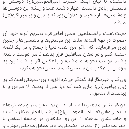
دانشگاه با بیان اینکه حضرت امیرالمومنین(ع) دوستان و
دشمنان زیادی داشتند، اظهار داشت: علت و ریشه این دوستی‌ها
و دشمنی‌ها، از محبت و عداوتی بود که با دین و پیامبر اکرم(ص)
می‌شد.
حجت‌الاسلام والمسلمین «علی امامی‌فر» تصریح کرد: خود آن
حضرت در نهج البلاغه ملاک این دوستی‌ها و دشمنی‌ها را چنین
بیان می‌فرمایند که: «اگر من همه دنیا را جمع و در یک لقمه
خلاصه کنم و در دهان منافقین قرار بدهم تا مرا دوست داشته
باشند دوست نخواهند داشت؛ و بالعکس اگر با شمشیرم به
مومنی بزنم که با من دشمنی کند، دشمنی نخواهد کرد».
وی که با خبرنگار ابنا گفتگو می‌کرد افزود: این حقیقتی است که بر
زبان پیامبر(ص) جاری شد که «یا علی لا یحبک الا مومن و لا
یبغضک الا منافق».
این کارشناس مذهبی با استناد به این دو سخن میزان دوستی‌ها و
دشمنی‌هایی که با امیرالمومنین(ع) می‌شد را ایمان و کفر دانست
و خاطرنشان ساخت: از این رو، منافقان در جامعه اسلامی با
امیرالمومنین(ع) بدترین دشمنی‌ها و در مقابل مومنین بهترین،