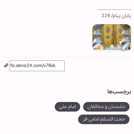
............................
پایان پیام/ 226
برچسب‌ها
دشمنان و مخالفان
امام علی
حجت الاسلام امامی فر