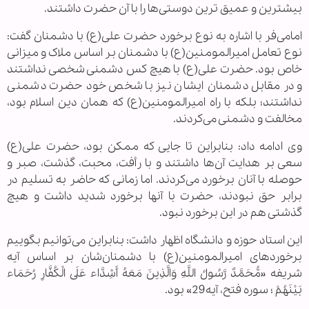
بیشترین و عمیق ترین دوستی‌ها را با آن حضرت داشتند.
امامی‌فر با اشاره به نوع برخورد حضرت علی(ع) با دشمنان گفت:
نوع تعامل امیرالمومنین(ع) با دشمنان بر اساس ملاک و میزانی
خاص بود. حضرت علی(ع) با هیچ کس دشمنی شخصی نداشتند
و در مقابل دشمنان ایشان نیز با شخص خود حضرت دشمنی
نداشتند؛ بلکه با راه امیرالمومنین(ع) که همان دین اسلام بود،
مخالفت و دشمنی می‌کردند.
وی ادامه داد: بنابراین تا جایی که ممکن بود، حضرت علی(ع)
سعی بر هدایت آن‌ها داشتند و با رأفت، محبت، گذشت، صبر و
حوصله با آنان برخورد می‌کردند. اما زمانی که حاضر به تسلیم در
برابر حق نبودند، حضرت با آنها برخورد شدید داشت و هیچ
گذشتی هم در این برخورد نبود.
این استاد حوزه و دانشگاه اظهار داشت: بنابراین می‌توانیم بگوییم
برخوردهای امیرالمومنین(ع) با دشمنان‌شان بر اساس آیه
شریفه «مُّحَمَّدٌ رَّسُولُ اللَّهِ وَالَّذِينَ مَعَهُ أَشِدَّاء عَلَى الْكُفَّارِ رُحَمَاء
بَيْنَهُمْ ؛ سوره فتح، آیه29» بود.