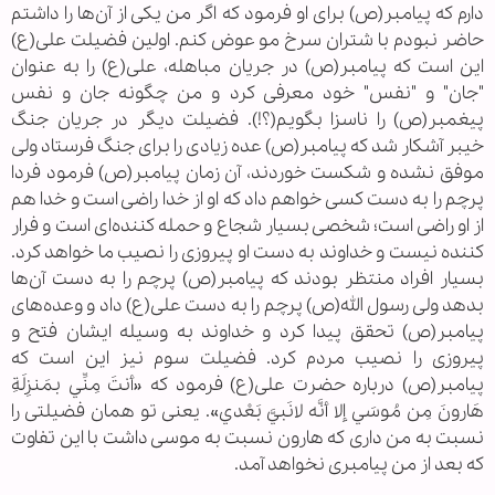
دارم که پیامبر(ص) برای او فرمود که اگر من یکی از آن‌ها را داشتم
حاضر نبودم با شتران سرخ مو عوض کنم. اولین فضیلت علی(ع)
این است که پیامبر(ص) در جریان مباهله، علی(ع) را به عنوان
"جان" و "نفس" خود معرفی کرد و من چگونه جان و نفس
پیغمبر(ص) را ناسزا بگویم(؟!). فضیلت دیگر در جریان جنگ
خیبر آشکار شد که پیامبر(ص) عده زیادی را برای جنگ فرستاد ولی
موفق نشده و شکست خوردند، آن زمان پیامبر(ص) فرمود فردا
پرچم را به دست کسی خواهم داد که او از خدا راضی است و خدا هم
از او راضی است؛ شخصی بسیار شجاع و حمله کننده‌ای است و فرار
کننده نیست و خداوند به دست او پیروزی را نصیب ما خواهد کرد.
بسیار افراد منتظر بودند که پیامبر(ص) پرچم را به دست آن‌ها
بدهد ولی رسول الله(ص) پرچم را به دست علی(ع) داد و وعده‌های
پیامبر(ص) تحقق پیدا کرد و خداوند به وسیله ایشان فتح و
پیروزی را نصیب مردم کرد. فضیلت سوم نیز این است که
پیامبر(ص) درباره حضرت علی(ع) فرمود که «أنتَ مِنِّي‌ بمَنزِلَةِ
هَارونَ مِن‌ مُوسَي‌ إلا أنَّه‌ لانَبيَّ بَعْدي». یعنی تو همان فضیلتی را
نسبت به من داری که هارون نسبت به موسی داشت با این تفاوت
که بعد از من پیامبری نخواهد آمد.