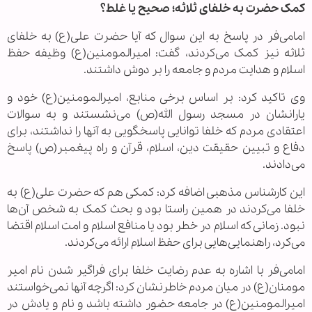
کمک حضرت به خلفای ثلاثه؛ صحیح یا غلط؟
امامی‌فر در پاسخ به این سوال که آیا حضرت علی(ع) به خلفای
ثلاثه نیز کمک می‌کردند، گفت: امیرالمومنین(ع) وظیفه حفظ
اسلام و هدایت مردم و جامعه را بر دوش داشتند.
وی تاکید کرد: بر اساس برخی منابع، امیرالمومنین(ع) خود و
یارانشان در مسجد رسول الله(ص) می‌نشستند و به سوالات
اعتقادی مردم که خلفا توانایی پاسخگویی به آنها را نداشتند، برای
دفاع و تبیین حقیقت دین، اسلام، قرآن و راه پیغمبر(ص) پاسخ
می‌دادند.
این کارشناس مذهبی اضافه کرد: کمکی هم که حضرت علی(ع) به
خلفا می‌کردند در همین راستا بود و بحث کمک به شخص آن‌ها
نبود. زمانی که اسلام در خطر بود یا منافع اسلام و امت اسلام اقتضا
می‌کرد، راهنمایی‌هایی برای حفظ اسلام ارائه می‌کردند.
امامی‌فر با اشاره به عدم رضایت خلفا برای فراگیر شدن نام امیر
مومنان(ع) در میان مردم خاطرنشان کرد: اگرچه آنها نمی‌خواستند
امیرالمومنین(ع) در جامعه حضور داشته باشد و نام و یادش در