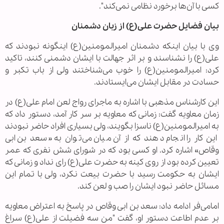
کسی با آن‌ها برخورد نظامی نمی‌کند".
بیان فضایل حضرت علی(ع) از زبان دشمنان
وی با بیان اینکه دشمنان امیرالمومنین(ع) اینگونه نبودند که
علی(ع) را نشناسند و بر اثر جهالت با ایشان دشمنی کنند، تاکید
کرد: امیرالمومنین(ع) را خوب می‌شناختند ولی از باب تکبر و
حسادت در مقابل ایشان می‌ایستادند.
این کارشناس مذهبی با اشاره به ماجرای رواج لعن امام علی(ع) در
زمان معاویه گفت: زمانی که معاویه بر سر کار آمد، دستور داد که
به امیرالمومنین(ع) ناسزا بگویند، ولی بسیاری افراد حاضر نبودند
این کار را انجام دهند که از آن میان می‌توان به «سعد بن ابی
وقاص» اشاره کرد. او کسی بود که در شورای شش نفری که عمر
تعیین کرده بود از روی کینه به حضرت علی(ع) رای نداد و زمانی که
ایشان به حکومت رسید با حضرت بیعت نکرد، ولی با تمام این
مسائل حاضر نبود ایشان را صب و لعن کند.
امامی‌فر ادامه داد: سعد بن ابی وقاص در پاسخ به اعتراض معاویه
بر عدم اطاعت دستور او، گفت "من سه فضیلت از علی(ع) سراغ