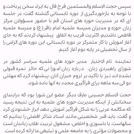
سپس حجت الاسلام والمسلمین فرخ فال به ایراد سخن پرداخت و
با توجه به بازخوردگیری از دوره تابستانی گذشته گفت: در جلسه
ای که در مدیریت حوزه های استان قم با حضور مسؤولان مرکز
زبان حوزه و مدیران مدرسه علمیه امام باقر(ع) و مدرسه علمیه
فاطمی داشتیم،
اکثریت قریب به اتفاق
پیشنهاد کردند که به جای
آغاز آموزش با کار متمرکز در دوره تابستانی، این دوره های الزامی را
از سال تحصیلی در پایه دوم آغاز کنیم.
نماینده
تام الاختیار
مدیر حوزه های علمیه سراسر کشور در
شورای راهبردی زبان،
درباره زبان آموزانی که حائز نمره قبولی
نشده اند نیز با تأکید بر لزوم جبران آنان، پیشنهاد کرد که مهلتی
دو الی سه ماهه برای فراگیری مجدد به آنها داده شود.
حجت الاسلام حسینی عارف دیگر عضو این شورا بود که درابتدای
سخنانش از اینکه مدیریت حوزه های علمیه به این نتیجه رسید
که مکالمه عربی را به شکل فراگیر آموزش دهد ابراز خشنودی کرد
و گفت: باید قدر شخصیتی مانند استاد شاکر افضلی را بدانیم که
سالهاست، با دلسوزی و اخلاص، مشغول تربیت طلاب زباندان است
و محصولات مؤثری را به جامعه علمی و تبلیغی ما ارائه کرده است.