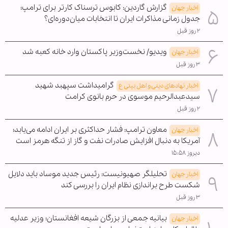
گزارش گاردین: کابوس ترسناک کارتر برای ترامپ؛
اخبار جهان
جدول زمانی مذاکرات ایران تا انتخابات میان‌دوره‌ای؟
۲ روز قبل
ویدیو/ نخست‌وزیر پاکستان وارد خانه کعبه شد
اخبار جهان
۳ روز قبل
گرامیداشت سپهبد شهید
اخبار نهادهای دینی و اهل بیتی ع
سیدعبدالرحیم موسوی در حرم بانوی کرامت
۲ روز قبل
معاون ترامپ: فشار حداکثری بر ایران ادامه می‌یابد؛
اخبار جهان
آمریکا به دنبال افزایش صادرات نفت و گاز از تنگه هرمز است
دیروز ۱۵:۵۸
تحلیلگر صهیونیست: رئیس جدید موساد باید دلایل
اخبار جهان
شکست طرح براندازی نظام ایران را بررسی کند
۳ روز قبل
بیانیه جمعی از بزرگان شیعه افغانستان؛ وزیر عدلیه
اخبار جهان