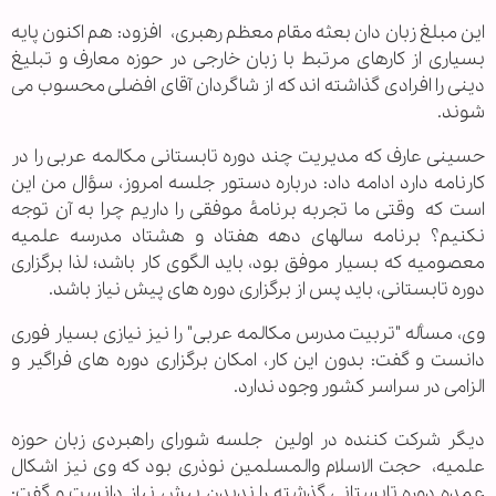
این مبلغ زبان دان بعثه مقام معظم رهبری،
افزود: هم اکنون پایه
بسیاری از کارهای مرتبط با زبان خارجی در حوزه معارف و تبلیغ
دینی را افرادی گذاشته اند که از شاگردان آقای افضلی محسوب می
شوند.
حسینی عارف که مدیریت چند دوره تابستانی مکالمه عربی را در
کارنامه دارد ادامه داد: درباره دستور جلسه امروز، سؤال من این
است که وقتی ما تجربه برنامۀ موفقی را داریم چرا به آن توجه
نکنیم؟ برنامه سالهای دهه هفتاد و هشتاد مدرسه علمیه
معصومیه که بسیار موفق بود، باید الگوی کار باشد؛ لذا برگزاری
دوره تابستانی، باید پس از برگزاری دوره های پیش نیاز باشد.
وی، مسأله "تربیت مدرس مکالمه عربی" را نیز نیازی بسیار فوری
دانست و گفت: بدون این کار، امکان برگزاری دوره های فراگیر و
الزامی در سراسر کشور وجود ندارد.
دیگر شرکت کننده در اولین جلسه شورای راهبردی زبان حوزه
علمیه، حجت الاسلام والمسلمین نوذری بود که وی نیز اشکال
عمده دوره تابستانی گذشته را ندیدن پیش نیاز دانست و گفت: