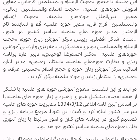
این جلسه با حضور «حجت الاسلام والمسلمین
فرحانی» معاون
آموزش حوزه‌های علمیه،
«حجت الاسلام والمسلمین
زمانی»
معاون بین‌الملل حوزه‌های علمیه،
«حجت الاسلام
والمسلمین
فرخ فال» مدیر حوزه علمیه قم و نماینده
تام
الاختیار
مدیر حوزه های علمیه سراسر کشور در شورا،
«استاد
شاکر افضلی» رییس مرکز آموزش زبان حوزه، «حجت
الاسلام والمسلمین
نوذری» مدیرکل برنامه‌ریزی و ارزیابی آموزشی
حوزه‌های علمیه،
«د
کتر احمدرضا توحیدی» دبیر اداره برنامه
ریزی و نظارت حوزه‌های علمیه، «استاد
رحیمی» مدیر اداره
اساتید مرکز آموزش زبان حوزه و حجج اسلام «حسینی عارف» و
«
حیدری» از استادان زباندان حوزه علمیه برگزار گردید.
در ابتدای این نشست، معاون آموزشی حوزه های علمیه با تشکر
از همه اعضاء، تشکیل شورای راهبردی زبان حوزه های علمیه را
بر اساس آیین نامه ابلاغی 1394/3/12 مدیریت حوزه های عامیه
سراسر کشور اعلام کرد و گفت: این شورا، مرجع برنامه ریزی و
تصمیم گیری در برنامه های کلان و امور مرتبط با زبان آموزی
طلاب حوزه های علمیه سراسر کشور خواهد بود.
حجت الاسلام والمسلمین
فرحانی به برگزاری اولین دوره تابستانی