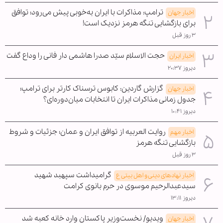
ترامپ: مذاکرات با ایران به‌خوبی پیش می‌رود؛ توافق
اخبار جهان
برای بازگشایی تنگه هرمز نزدیک است!
۳ روز قبل
حجت الاسلام سیّد صدرا هاشمی دار فانی را وداع گفت
اخبار ایران
دیروز ۲۰:۳۷
گزارش گاردین: کابوس ترسناک کارتر برای ترامپ؛
اخبار جهان
جدول زمانی مذاکرات ایران تا انتخابات میان‌دوره‌ای؟
دیروز ۱۰:۴۱
روایت العربیه از توافق ایران و عمان؛ جزئیات و شروط
اخبار مهم
بازگشایی تنگه هرمز
۳ روز قبل
گرامیداشت سپهبد شهید
اخبار نهادهای دینی و اهل بیتی ع
سیدعبدالرحیم موسوی در حرم بانوی کرامت
دیروز ۱۳:۱۱
ویدیو/ نخست‌وزیر پاکستان وارد خانه کعبه شد
اخبار جهان