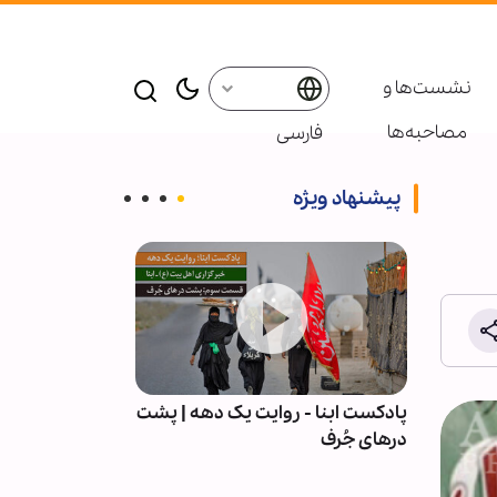
نشست‌ها و
مصاحبه‌ها
فارسی
پیشنهاد ویژه
ت،
پادکست ابنا - روایت یک دهه | پشت
پیمان با خدا؛ رم
(ع) -
درهای جُرف
نشیب زندگی