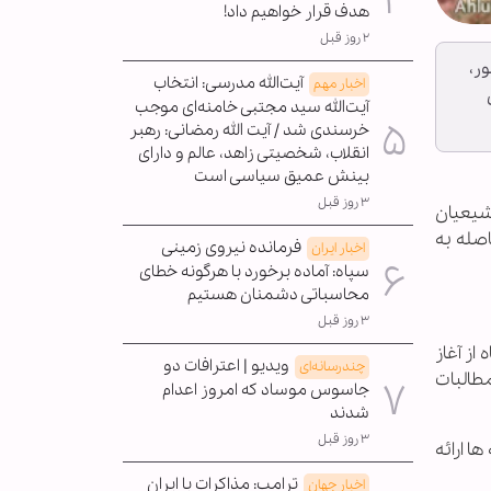
هدف قرار خواهیم داد!
۲ روز قبل
ر،
آیت‌الله مدرسی: انتخاب
اخبار مهم
ش
آیت‌الله سید مجتبی خامنه‌ای موجب
خرسندی شد / آیت الله رمضانی: رهبر
انقلاب، شخصیتی زاهد، عالم و دارای
بینش عمیق سیاسی است
۳ روز قبل
 از شیعیان
صله به
فرمانده نیروی زمینی
اخبار ایران
سپاه: آماده برخورد با هرگونه خطای
محاسباتی دشمنان هستیم
۳ روز قبل
ز آغاز
ویدیو | اعترافات دو
چندرسانه‌ای
طالبات
جاسوس موساد که امروز اعدام
شدند
۳ روز قبل
ا ارائه
ترامپ: مذاکرات با ایران
اخبار جهان