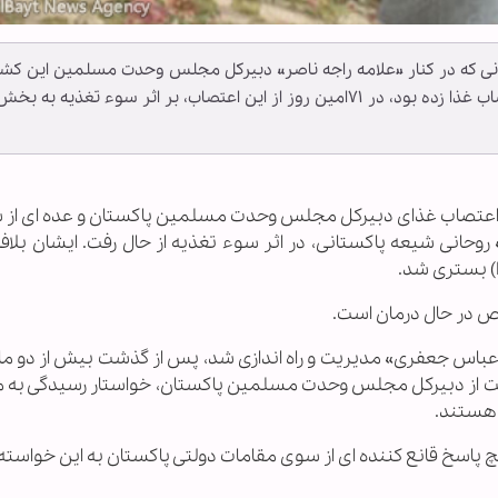
ی که در کنار «علامه راجه ناصر» دبیرکل مجلس وحدت مسلمین این کشو
در اعتراض به کشتار شیعیان مظلوم دست به اعتصاب غذا زده بود، در ۷۱امین روز از این اعتصاب، بر اثر سوء تغذیه به بخ
زاری اهل‌بیت(ع) ـ ابنا ـ در ۷۱امین روز اعتصاب غذای دبیرکل مجلس وحدت مسلمین پاکستان و عده ای
روحانی شیعه پاکستانی، در اثر سوء تغذیه از حال رفت. ایشان بلافا
ص در حال درمان است.
عباس جعفری» مدیریت و راه اندازی شد، پس از گذشت بیش از دو ماه ا
عیت از دبیرکل مجلس وحدت مسلمین پاکستان، خواستار رسیدگی به م
 هستند.
 پاسخ قانع کننده ای از سوی مقامات دولتی پاکستان به این خواسته ه