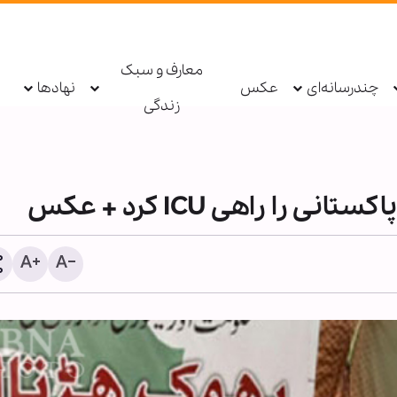
معارف و سبک
چندرسانه‌ای
عکس
نهادها
زندگی
را راهی ICU کرد + عکس
اینفوگرافی | گواهی بر امام
هدایت و حقانیت امام حسین
۱۲