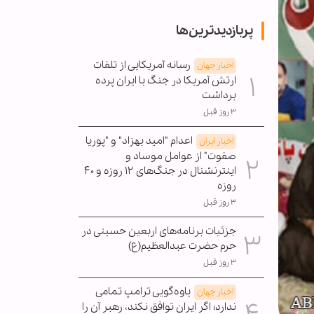
پربازدیدترین‌ها
رسانه آمریکایی از تلفات
اخبار جهان
ارتش آمریکا در جنگ با ایران پرده
برداشت
۳ روز قبل
اعدام "امید بهزاد" و "پوریا
اخبار ایران
صفوت" از عوامل موساد و
اینترنشنال در جنگ‌های ۱۲ روزه و ۴۰
روزه
۳ روز قبل
جزئیات برنامه‌های اربعین حسینی در
حرم حضرت عبدالعظیم(ع)
۳ روز قبل
یاوه‌گویی ترامپ تمامی
اخبار جهان
ندارد؛ اگر ایران توافق نکند، رهبر آن را