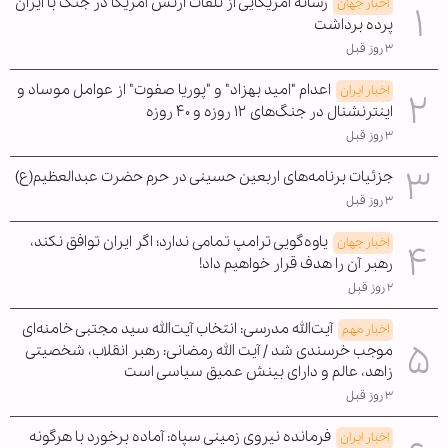
رسانه آمریکایی از تلفات ارتش آمریکا در جنگ با ایران
اخبار جهان
پرده برداشت
۳ روز قبل
اعدام "امید بهزاد" و "پوریا صفوت" از عوامل موساد و
اخبار ایران
اینترنشنال در جنگ‌های ۱۲ روزه و ۴۰ روزه
۳ روز قبل
جزئیات برنامه‌های اربعین حسینی در حرم حضرت عبدالعظیم(ع)
۳ روز قبل
یاوه‌گویی ترامپ تمامی ندارد؛ اگر ایران توافق نکند،
اخبار جهان
رهبر آن را هدف قرار خواهیم داد!
۲ روز قبل
آیت‌الله مدرسی: انتخاب آیت‌الله سید مجتبی خامنه‌ای
اخبار مهم
موجب خرسندی شد / آیت الله رمضانی: رهبر انقلاب، شخصیتی
زاهد، عالم و دارای بینش عمیق سیاسی است
۳ روز قبل
فرمانده نیروی زمینی سپاه: آماده برخورد با هرگونه
اخبار ایران