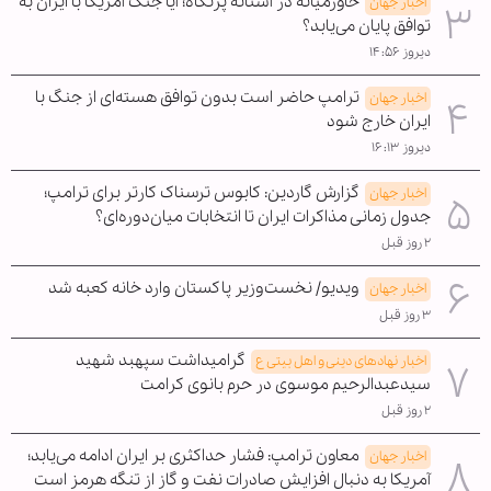
خاورمیانه در آستانه پرتگاه؛ آیا جنگ آمریکا با ایران به
اخبار جهان
توافق پایان می‌یابد؟
دیروز ۱۴:۵۶
ترامپ حاضر است بدون توافق هسته‌ای از جنگ با
اخبار جهان
ایران خارج شود
دیروز ۱۶:۱۳
گزارش گاردین: کابوس ترسناک کارتر برای ترامپ؛
اخبار جهان
جدول زمانی مذاکرات ایران تا انتخابات میان‌دوره‌ای؟
۲ روز قبل
ویدیو/ نخست‌وزیر پاکستان وارد خانه کعبه شد
اخبار جهان
۳ روز قبل
گرامیداشت سپهبد شهید
اخبار نهادهای دینی و اهل بیتی ع
سیدعبدالرحیم موسوی در حرم بانوی کرامت
۲ روز قبل
معاون ترامپ: فشار حداکثری بر ایران ادامه می‌یابد؛
اخبار جهان
آمریکا به دنبال افزایش صادرات نفت و گاز از تنگه هرمز است