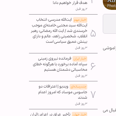
هدف قرار خواهیم داد!
۲ روز قبل
آیت‌الله مدرسی: انتخاب
اخبار مهم
آیت‌الله سید مجتبی خامنه‌ای موجب
خرسندی شد / آیت الله رمضانی: رهبر
انقلاب، شخصیتی زاهد، عالم و دارای
بینش عمیق سیاسی است
راموشی
۳ روز قبل
فرمانده نیروی زمینی
اخبار ایران
سپاه: آماده برخورد با هرگونه خطای
محاسباتی دشمنان هستیم
۳ روز قبل
ویدیو | اعترافات دو
چندرسانه‌ای
جاسوس موساد که امروز اعدام
شدند
۳ روز قبل
بال می
تأخیر عراق در اعزام زائران
اخبار جهان