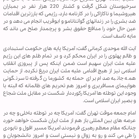
سرخپوستان شکل گرفت و کشتار 220 هزار نفر در بمباران
هیروشیما و ناکازاکی را در کارنامه دارد، رژیمی که بارزترین اقدامات
ضد بشری را در زندانهای گوآنتانامو و ابوقریب انجام می دهد و در
عین حال خود را مدافع حقوق بشر و پرچمدار صلح می داند که
مایه تاسف است.
آیت الله موحدی کرمانی گفت: آمریکا پایه های حکومت استبدادی
و ظالم پهلوی را در ایران محکم کرد و در تمام ظلم های این رژیم
علیه ملت ایران سهیم است ضمن اینکه پس از پیروزی انقلاب
اسلامی نیز از هیچ اقدامی علیه ملت ایران دریغ نکرده، از حمایت
همه جانبه صدام برای حمله به کشورمان گرفته تا سرنگونی
هواپیمای مسافربری و امروز هم تحریم های ظالمانه که البته با
وجود این توطئه ها آمریکا رکورددار شکست در مقابل ملت شجاع
و بصیر ایران اسلامی است.
امام جمعه موقت تهران گفت: آمریکا چه در توطئه داخلی و چه در
عرصه های بین المللی باز هم از ملت ایران شکست خواهد خورد
چنانکه مقام معظم رهبری فرمودند آمریکا مسیر افول و نابودی
را طی می کند و رو به زوال و نیستی است و امروز دانشجویان و