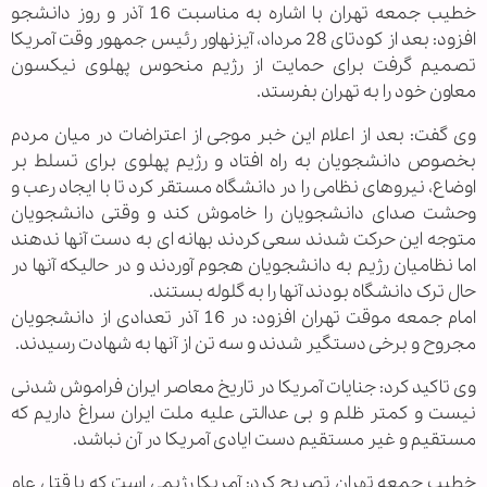
خطیب جمعه تهران با اشاره به مناسبت 16 آذر و روز دانشجو
افزود: بعد از کودتای 28 مرداد، آیزنهاور رئیس جمهور وقت آمریکا
تصمیم گرفت برای حمایت از رژیم منحوس پهلوی نیکسون
معاون خود را به تهران بفرستد.
وی گفت: بعد از اعلام این خبر موجی از اعتراضات در میان مردم
بخصوص دانشجویان به راه افتاد و رژیم پهلوی برای تسلط بر
اوضاع، نیروهای نظامی را در دانشگاه مستقر کرد تا با ایجاد رعب و
وحشت صدای دانشجویان را خاموش کند و وقتی دانشجویان
متوجه این حرکت شدند سعی کردند بهانه ای به دست آنها ندهند
اما نظامیان رژیم به دانشجویان هجوم آوردند و در حالیکه آنها در
حال ترک دانشگاه بودند آنها را به گلوله بستند.
امام جمعه موقت تهران افزود: در 16 آذر تعدادی از دانشجویان
مجروح و برخی دستگیر شدند و سه تن از آنها به شهادت رسیدند.
وی تاکید کرد: جنایات آمریکا در تاریخ معاصر ایران فراموش شدنی
نیست و کمتر ظلم و بی عدالتی علیه ملت ایران سراغ داریم که
مستقیم و غیر مستقیم دست ایادی آمریکا در آن نباشد.
خطیب جمعه تهران تصریح کرد: آمریکا رژیمی است که با قتل عام