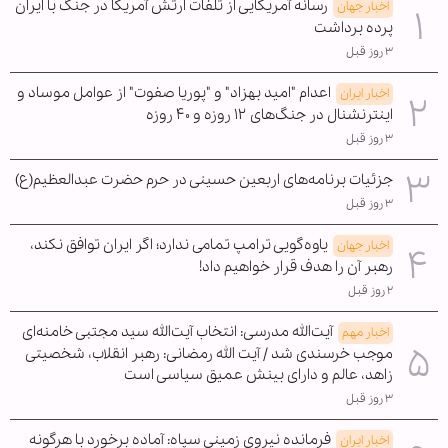
رسانه آمریکایی از تلفات ارتش آمریکا در جنگ با ایران
اخبار جهان
پرده برداشت
۳ روز قبل
اعدام "امید بهزاد" و "پوریا صفوت" از عوامل موساد و
اخبار ایران
اینترنشنال در جنگ‌های ۱۲ روزه و ۴۰ روزه
۳ روز قبل
جزئیات برنامه‌های اربعین حسینی در حرم حضرت عبدالعظیم(ع)
۳ روز قبل
یاوه‌گویی ترامپ تمامی ندارد؛ اگر ایران توافق نکند،
اخبار جهان
رهبر آن را هدف قرار خواهیم داد!
۲ روز قبل
آیت‌الله مدرسی: انتخاب آیت‌الله سید مجتبی خامنه‌ای
اخبار مهم
موجب خرسندی شد / آیت الله رمضانی: رهبر انقلاب، شخصیتی
زاهد، عالم و دارای بینش عمیق سیاسی است
۳ روز قبل
فرمانده نیروی زمینی سپاه: آماده برخورد با هرگونه
اخبار ایران