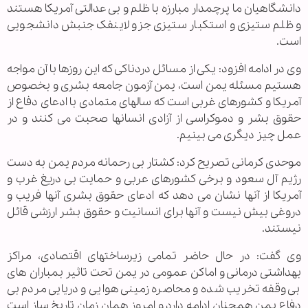
دانشگاهیان ما پرچمدار مبارزه با ظلم و بی عدالتی آمریکا هستند
و ظلم ستیزی و استکبار ستیزی جزو لاینفک جنبش دانشجویی
است.
وی در ادامه افزود: یکی از مسائل دردناکی که این روزها با آن مواجه
هستیم مسئله یمن است، یمن آزمون جامعه بشری و بخصوص
آمریکا و کشورهای غربی است که سالهای متمادی با ادعای دفاع از
حقوق بشر و دموکراسی از آزادی انسانها صحبت می کنند و در
عمل چیز دیگری می بینیم.
موحدی کرمانی تصریح کرد: کشتار بی رحمانه مردم یمن به دست
رژیم آل سعود و برخی کشورهای عربی و حمایت بی دریغ غرب و
آمریکا از آنها نشان می دهد که ادعای حقوق بشری آنها فریب و
دروغی بیش نیست و آنها برای انسانیت و حقوق بشر ارزشی قائل
نیستند.
وی گفت: در حال حاضر تمامی زیرساختهای اقتصادی، مراکز
بهداشتی درمانی و اماکن عمومی در یمن تحت تاثیر بمباران های
بی وقفه تخریب شده و محاصره زمینی هوایی و دریایی مردم بی
دفاع یمن همچنان ادامه دارد و امروز همان زمان تاریخ ساز است