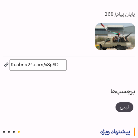
...............
پایان پیام/ 268
برچسب‌ها
لیبی
پیشنهاد ویژه