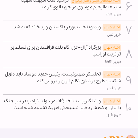
گرامیداشت سپهبد شهید
اخبار نهادهای دینی و اهل بیتی ع
سیدعبدالرحیم موسوی در حرم بانوی کرامت
دیروز ۱۳:۱۱
ویدیو/ نخست‌وزیر پاکستان وارد خانه کعبه شد
اخبار جهان
۲ روز قبل
بزرگراه آرال-خزر؛ گام بلند قزاقستان برای تسلط بر
اخبار جهان
ترانزیت اوراسیا
دیروز ۱۸:۱۶
تحلیلگر صهیونیست: رئیس جدید موساد باید دلایل
اخبار جهان
شکست طرح براندازی نظام ایران را بررسی کند
۲ روز قبل
واشنگتن‌پست: اختلافات در دولت ترامپ بر سر جنگ
اخبار جهان
با ایران و کاهش ذخایر تسلیحاتی آمریکا تشدید شده است
۳ روز قبل