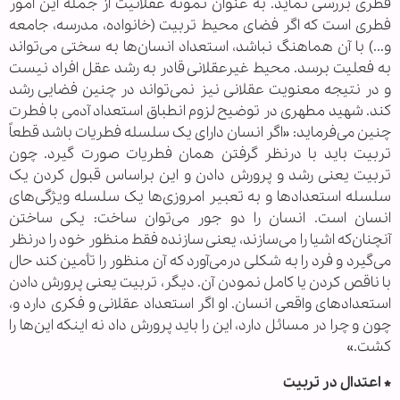
فطری بررسی نماید. به عنوان نمونه عقلانیت از جمله این امور
فطری است که اگر فضای محیط تربیت (خانواده، مدرسه، جامعه
و...) با آن هماهنگ نباشد، استعداد انسان‌ها به سختی می‌تواند
به فعلیت برسد. محیط غیرعقلانی قادر به رشد عقل افراد نیست
و در نتیجه معنویت عقلانی نیز نمی‌تواند در چنین فضایی رشد
کند. شهید مطهری در توضیح لزوم انطباق استعداد آدمی با فطرت
چنین می‌فرماید: «اگر انسان دارای یک سلسله فطریات باشد قطعاً
تربیت باید با درنظر گرفتن همان فطریات صورت گیرد. چون
تربیت یعنی رشد و پرورش دادن و این براساس قبول کردن یک
سلسله استعداد‌ها و به تعبیر امروزی‌ها یک سلسله ویژگی‌های
انسان است. انسان را دو جور می‌توان ساخت: یکی ساختن
آنچنان‌که اشیا را می‌سازند، یعنی سازنده فقط منظور خود را درنظر
می‌گیرد و فرد را به شکلی درمی‌آورد که آن منظور را تأمین کند حال
با ناقص کردن یا کامل نمودن آن. دیگر، تربیت یعنی پرورش دادن
استعداد‌های واقعی انسان. او اگر استعداد عقلانی و فکری دارد و،
چون و چرا در مسائل دارد، این را باید پرورش داد نه اینکه این‌ها را
کشت.»
*
اعتدال در تربیت