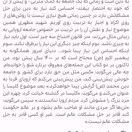
به دین است و زمانی که یک جامعه به کمک متربی - و پیش از آن
که خود به احتضار بیفتد- احساس کند نیاز به دین برای حل
مشکلاتش دارد در چنین زمانی هیچ نیازی نیست با روش‌های از
روی اکراه و اجبار به تربیت روی آوریم. شهید مطهری همین
موضوع نیاز و نقش آن را در تربیت در خصوص جامعه اروپایی به
زیبایی مثال می‌زند: «در قانون احتیاج سه چیز است: اول باید نیاز
به چیزی باشد. دوم اینکه چیز دیگری این نیاز را برطرف نکند. سوم
اینکه احساس این نیاز پیدا شود... دنیای امروز همانگونه به
پیغمبر اکرم (ص) محتاج است که در ۱۴۰۰ سال پیش بود، من
تاکنون در دو کتاب این جمله‌های معروف برنارد شاو را خوانده‌ام.
چه عالی می‌گوید: «کسی مثل من حق دارد برای کشور و جامعه
خودش پیش‌بینی کند، من پیش‌بینی می‌کنم که اروپای فردا به
دین محمد (ص) گرایش پیدا خواهدکرد.» بعد موضوع کلیسا را
عنوان می‌کند و می‌گوید: «کلیسا در گذشته خیانت کرد، چهره این
مرد بزرگ را مشوش کرد. مردم اروپا ندانستند.» سپس می‌گوید:
«تن‌ها اگر مردی مانند او صاحب عالم بشود و بر عالم حکومت
کند قادر بر حل مشکلات عالم است. غیر او کسی قادر به حل
مشکلات عالم نیست.»