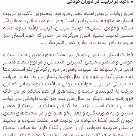
*
تأکید بر تربیت در دوران کودکی
مرور روایات تربیتی اسلام نشان می‌دهد، بیشترین تأکید بر تربیت
انسان‌ها متوجه سنین پایین است و در ایام خردسالی تا جوانی اگر
شاکله وجودی انسان‌ها توسط مربیان، تربیت یافته شود، ادامه
مسیر تربیت بسیار آسان می‌گردد در حدی که خود انسان نیز
می‌تواند راه را بیابد و در وادی کمال قدم بگذارد.
فطرت انسان در دوران کودکی در دست نخورده‌ترین حالت است و
عوامل و عناصر محیطی، کمترین اغتشاش را در لوح سفید ضمیر
آدمی درج نموده‌اند. طبیعتاً وقتی در دوران کودکی بذر استعداد‌ها
به درستی آبیاری شود و از نهال کوچکی که از این بذر به بار می‌آید،
به درستی در برابر حوادث بیرونی مراقبت شود، زمانی که این
درخت به تنومندی برسد و ریشه‌های آن هم محکم در دل خاک
فرو رفته باشد، دیگر در سال‌های بعد هر گونه طوفانی نمی‌تواند
به این درخت آسیب بزند. اما اگر این غفلت در تربیت از همان
سنین اولیه صورت گیرد و بعداً بخواهیم آن را در محیط‌های بعدی
جبران کنیم (مثلاً خانواده در تربیت فرد غفلت نموده و محیط
تربیتی مدرسه بخواهد آن را جبران کند) کاری به مراتب سخت
پیش‌رو دارد، چراکه این بذر در سلامت رشد نکرده و اصلاح آن امری