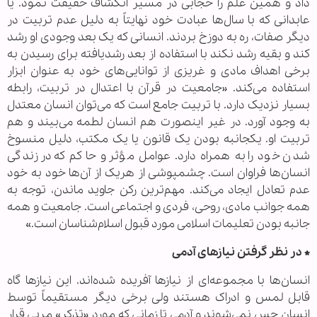
داد و همین علم را حجابی در مسیر انکشاف حقیقت نمود. یا
عابدانی که با سال‌ها عبادت خود نهایتاً به دلیل عدم تربیت در
دیگر صفات، ره به دوزخ بردند. انسانی که یک بعد وجودی او رشد
کند و بقیه رشد نکند با استفاده از بعد رشدیافته برای رسیدن به
برخی اهداف مادی و غریزی از توانایی‌های خود به عنوان ابزار
استفاده می‌کند. «جامعیت در قرآن با اعتدال در تربیت، رابطه
بسیار نزدیک دارد. با تربیت جامع است که می‌توان انسان معتدل
به وجود آورد. در غیر اینصورت هم انسان لطمه می‌بیند و هم
تربیت او. یکجانبه بودن یک قانون یا یک مکتب، دلیل منسوخ
شدن خود را به همراه دارد. عوامل مؤثر و حاکم که در زندگی
انسان‌ها فراوان است. چشمپوشی از هریک از آن‌ها خود به خود
عدم تعادل ایجاد می‌کند. مهم‌ترین رکن جاوید ماندن، توجه به
همه جوانب مادی، روحی، فردی و اجتماعی است. جامعیت و همه
جانبه بودن تعلیمات اسلامی مورد قبول اسلام‌شناسان است.»
*
در نظر گرفتن نیاز‌های آدمی
انسان‌ها با مجموعه‌ای از نیاز‌ها آفریده شده‌اند. این نیاز‌ها گاه
قابل لمس و ادراک هستند ولی برخی دیگر مستقیماً توسط
انسان حس نمی‌شوند و آدمی تا زمانی که مورد «تذکر» مربی قرار