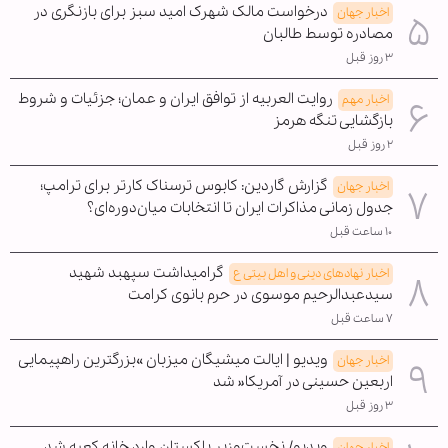
درخواست مالک شهرک امید سبز برای بازنگری در
اخبار جهان
مصادره توسط طالبان
۳ روز قبل
روایت العربیه از توافق ایران و عمان؛ جزئیات و شروط
اخبار مهم
بازگشایی تنگه هرمز
۲ روز قبل
گزارش گاردین: کابوس ترسناک کارتر برای ترامپ؛
اخبار جهان
جدول زمانی مذاکرات ایران تا انتخابات میان‌دوره‌ای؟
۱۰ ساعت قبل
گرامیداشت سپهبد شهید
اخبار نهادهای دینی و اهل بیتی ع
سیدعبدالرحیم موسوی در حرم بانوی کرامت
۷ ساعت قبل
ویدیو | ایالت میشیگان میزبان »بزرگترین راهپیمایی
اخبار جهان
اربعین حسینی در آمریکا« شد
۳ روز قبل
ویدیو/ نخست‌وزیر پاکستان وارد خانه کعبه شد
اخبار جهان