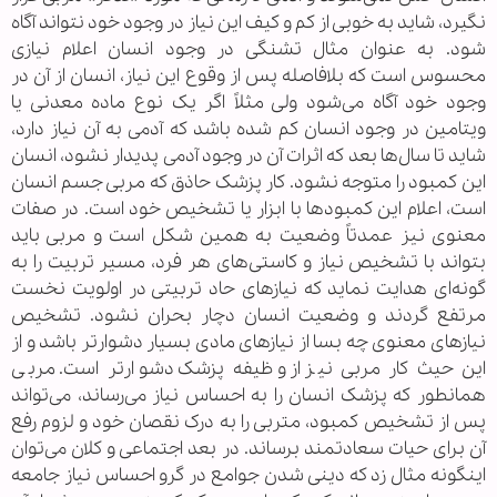
نگیرد، شاید به خوبی از کم و کیف این نیاز در وجود خود نتواند آگاه
شود. به عنوان مثال تشنگی در وجود انسان اعلام نیازی
محسوس است که بلافاصله پس از وقوع این نیاز، انسان از آن در
وجود خود آگاه می‌شود ولی مثلاً اگر یک نوع ماده معدنی یا
ویتامین در وجود انسان کم شده باشد که آدمی به آن نیاز دارد،
شاید تا سال‌ها بعد که اثرات آن در وجود آدمی پدیدار نشود، انسان
این کمبود را متوجه نشود. کار پزشک حاذق که مربی جسم انسان
است، اعلام این کمبود‌ها با ابزار یا تشخیص خود است. در صفات
معنوی نیز عمدتاً وضعیت به همین شکل است و مربی باید
بتواند با تشخیص نیاز و کاستی‌های هر فرد، مسیر تربیت را به
گونه‌ای هدایت نماید که نیاز‌های حاد تربیتی در اولویت نخست
مرتفع گردند و وضعیت انسان دچار بحران نشود. تشخیص
نیاز‌های معنوی چه بسا از نیاز‌های مادی بسیار دشوار‌تر باشد و از
این حیث کار مربی نیز از وظیفه پزشک دشوارتر است. مربی
همانطور که پزشک انسان را به احساس نیاز می‌رساند، می‌تواند
پس از تشخیص کمبود، متربی را به درک نقصان خود و لزوم رفع
آن برای حیات سعادتمند برساند. در بعد اجتماعی و کلان می‌توان
اینگونه مثال زد که دینی شدن جوامع در گرو احساس نیاز جامعه