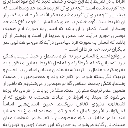
افراط یا در تفریط باید این جهت را کشف کنیم که این قوه اصلاً برای
چه آفریده شده است. آنچه برای آن آفریده شده حد وسط است که
بیشتر از آنچه برای آن آفریده شده به کار افتد، افراط است، کمتر از
آن تفریط است. قوه خشم در حدی که انسان از خود دفاع کند حد
وسط آن است. کمتر از آن باشد که انسان به صورت آدم ضعیف
توسری خوری درآید، حد نقص و تفریط آن است و بیشتر از آن
باشد که انسان به صورت فرد مهاجمی درآید که می‌خواهد توی سر
دیگران بزند، حد افراط آن است.»
در واقع اجتماع انسانی نیاز به افراد معتدل از حیث تربیت‌یافتگی
دارد. آدمیانی که نه افرط‌گرند و نه اهل تفریط. به این منظور باید
به رویکرد «اعتدال در تربیت» به عنوان مبنایی اساسی در تعلیم و
تربیت نگریسته شود. در کلام خداوند و معصومین در مذمت
رشدنایافتگی جامعه اسلامی گاه توصیفاتی را می‌شنویم که ناشی از
همین عدم تربیت متوازن است. مثلاً در روایات از افرادی نام برده
می‌شود که مبتلا به افراط در عبادت هستند به طوری که از
اشتغالات دنیوی تغافل می‌کنند. چنین انسان‌هایی اساساً
نمی‌توانند افرادی کمال یافته و کمال دهنده اجتماع به حساب
آیند. یا در مقابل در کلام معصومین از تفریط در شجاعت میان
مسلمانان گلایه می‌شود، به حدی که این صفت (جبن و ترس) به