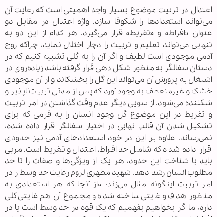
اعتدال در تربیت موضوع بسیار واجد اهمیتی است که رعایت آن
می‌تواند استعداد‌ها را شکوفا سازد. واژه اعتدال در مقابل دو
عنوان «افراط» و «تفریط» قرار می‌گیرد. هر کدام از این دو به
تنهایی می‌تواند تعلیم و تربیت را دچار اختلال نماید، چراکه روح
آدمی موجودی است لطیف و اگر آن را به گلی تشبیه کنیم که در
دستان سفالگر به منظور شکل دهی قرار گرفته باشد زیاده‌روی در
اشتغال به پرورش آن می‌تواند این گل را بخشکاند و از آن موجودی
خشک و غیرمنعطف به وجود آورد که پس از مدتی تربیت‌ناپذیر و
شکننده می‌شود. از سویی دیگر عدم وقت گذاشتن در امر تربیت
و تفریط در این موضوع گل وجود انسان را به فرمی که برای
تشکیل شدن آن قالب نهایی در اختیار سفالگر قرار داده شده،
نمی‌رساند. علاوه بر این در خود استعداد‌های آدمی نیز حدودی
قرار داده شده که شامل حد افراط، اعتدال و تفریط است. مربی
باید با شناخت این حدود، هر یک از ویژگی‌ها و صفات را تا حد
مطلوب انسان رشد دهد. شهید مطهری لزوم رعایت حد وسط را در
امر تربیت اینگونه مثال می‌زند: «از آنجا که هر استعدادی به
منظور هدف و غایتی ساخته شده و مجموع آن هم غایتی کلی
دارد، ما اگر بخواهیم بفهمیم که یک قوه در حد وسط است یا در