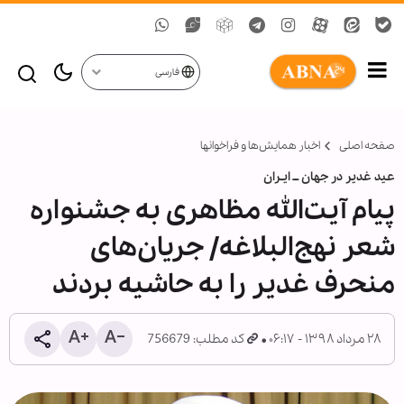
فارسی
صفحه اصلی
اخبار همايش‌ها و فراخوان‏ها
عید غدیر در جهان ــ ایـران
پیام آیت‌الله مظاهری به جشنواره
شعر نهج‌البلاغه/ جریان‌های
منحرف غدیر را به حاشیه بردند
۲۸ مرداد ۱۳۹۸ - ۰۶:۱۷
کد مطلب: 756679