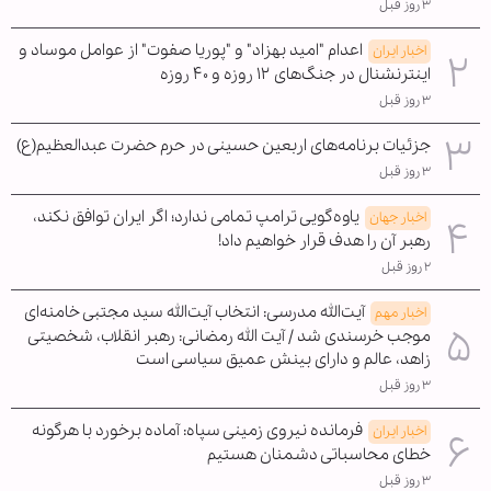
۳ روز قبل
اعدام "امید بهزاد" و "پوریا صفوت" از عوامل موساد و
اخبار ایران
اینترنشنال در جنگ‌های ۱۲ روزه و ۴۰ روزه
۳ روز قبل
جزئیات برنامه‌های اربعین حسینی در حرم حضرت عبدالعظیم(ع)
۳ روز قبل
یاوه‌گویی ترامپ تمامی ندارد؛ اگر ایران توافق نکند،
اخبار جهان
رهبر آن را هدف قرار خواهیم داد!
۲ روز قبل
آیت‌الله مدرسی: انتخاب آیت‌الله سید مجتبی خامنه‌ای
اخبار مهم
موجب خرسندی شد / آیت الله رمضانی: رهبر انقلاب، شخصیتی
زاهد، عالم و دارای بینش عمیق سیاسی است
۳ روز قبل
فرمانده نیروی زمینی سپاه: آماده برخورد با هرگونه
اخبار ایران
خطای محاسباتی دشمنان هستیم
۳ روز قبل