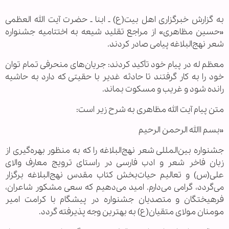
به گزارش خبرگزاری اهل بیت(ع) ـ ابنا ـ حضرت آیت‌ الله العظمی
«حسین مظاهری» از مراجع تقلید شیعه به اختتامیه جشنواره
شعر نهج‌البلاغه پیامی صادر کردند.
معظم له در پیام خود تأکید کردند: جریان‌های منحرفی تمام توان
خود را به کار گرفتند تا حادثه غدیر با حقیتی که دارد به حاشیه
رانده شود و غریب و مسکوت بماند.
متن پیام آیت الله مظاهری به شرح زیر است:
«بسم االله الرحمن الرحیم
جشنواره بین‌المللی شعر نهج‌البلاغه را که به منظور بهره‌گیری از
زبان فاخر شعر و ادب فارسی در راستای ترویج معارف والای
علی(س) و تعالیم حیات‌بخش کتاب مقدس نهج‌البلاغه برگزار
می‌گردد، گرامی می‌دارم. امید می‌دهیم که سعی مشکور شاعران،
فرهیختگان و متصدیان جشنواره در پیشگام با کرامت امیر
مومنان مولای متقیان(ع) به بهترین وجه پذیرفته گردد.