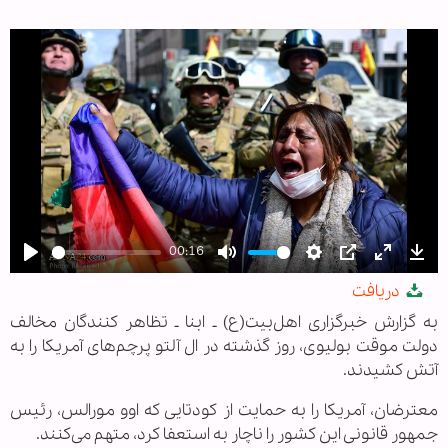
00:16
Play
Mute
Settings
PIP
Enter
Dow
دریافت
fullscree
به گزارش خبرگزاری اهل‌بیت(ع) ـ ابنا ـ تظاهر کنندگان مخالف
دولت موقت بولیوی، روز گذشته در ال آلتو پرچم‌های آمریکا را به
آتش کشیدند.
معترضان، آمریکا را به حمایت از کودتایی که اوو مورالس، رئیس
جمهور قانونی این کشور را ناچار به استعفا کرد، متهم می‌کنند.