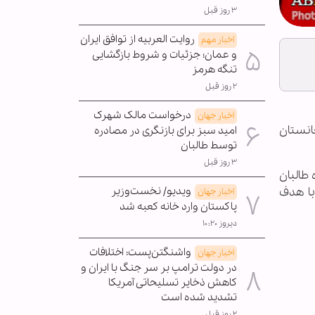
۳ روز قبل
روایت العربیه از توافق ایران
اخبار مهم
و عمان؛ جزئیات و شروط بازگشایی
تنگه هرمز
۲ روز قبل
درخواست مالک شهرک
اخبار جهان
غانستان
امید سبز برای بازنگری در مصادره
توسط طالبان
۳ روز قبل
طالبان
 با هدف
ویدیو/ نخست‌وزیر
اخبار جهان
پاکستان وارد خانه کعبه شد
دیروز ۱۰:۲۰
واشنگتن‌پست: اختلافات
اخبار جهان
در دولت ترامپ بر سر جنگ با ایران و
کاهش ذخایر تسلیحاتی آمریکا
تشدید شده است
۲ روز قبل