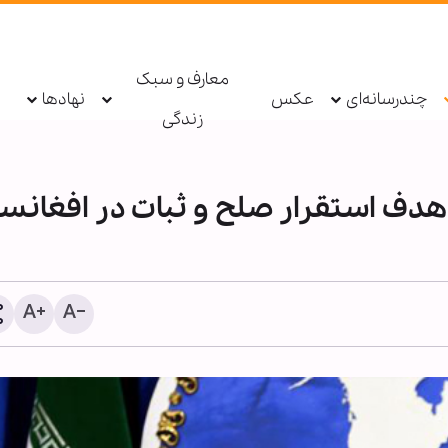
معارف و سبک
چندرسانه‌ای
عکس
نهادها
زندگی
 هدف استقرار صلح و ثبات در افغانس
قدرت نرم اربعین؛ رسانه‌ای ف
مرزها