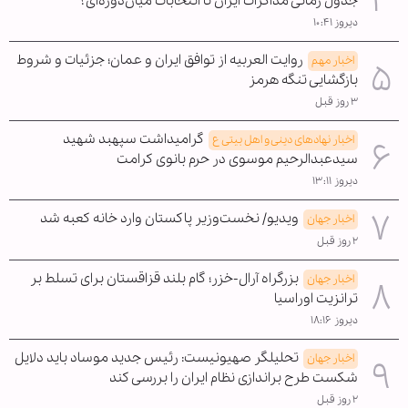
جدول زمانی مذاکرات ایران تا انتخابات میان‌دوره‌ای؟
دیروز ۱۰:۴۱
روایت العربیه از توافق ایران و عمان؛ جزئیات و شروط
اخبار مهم
بازگشایی تنگه هرمز
۳ روز قبل
گرامیداشت سپهبد شهید
اخبار نهادهای دینی و اهل بیتی ع
سیدعبدالرحیم موسوی در حرم بانوی کرامت
دیروز ۱۳:۱۱
ویدیو/ نخست‌وزیر پاکستان وارد خانه کعبه شد
اخبار جهان
۲ روز قبل
بزرگراه آرال-خزر؛ گام بلند قزاقستان برای تسلط بر
اخبار جهان
ترانزیت اوراسیا
دیروز ۱۸:۱۶
تحلیلگر صهیونیست: رئیس جدید موساد باید دلایل
اخبار جهان
شکست طرح براندازی نظام ایران را بررسی کند
۲ روز قبل