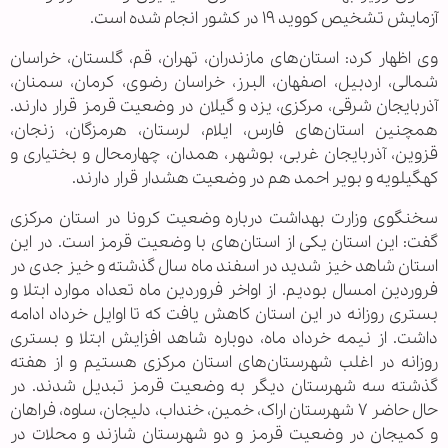
آزمایش تشخیص کووید ۱۹ در کشور انجام شده است.
وی اظهار کرد: استان‌های مازندران، تهران، قم، گلستان، خراسان
شمالی، اردبیل، اصفهان، البرز، خراسان رضوی، کرمان، سمنان،
آذربایجان شرقی، مرکزی، یزد و گیلان در وضعیت قرمز قرار دارند.
همچنین استان‌های فارس، ایلام، لرستان، هرمزگان، زنجان،
قزوین، آذربایجان غربی، بوشهر، همدان، چهارمحال و بختیاری و
کهگیلویه و بویر احمد هم در وضعیت هشدار قرار دارند.
سخنگوی وزارت بهداشت درباره وضعیت کرونا در استان مرکزی
گفت: این استان یکی از استان‌های با وضعیت قرمز است. در این
استان شاهد خیز شدید در اسفند ماه سال گذشته و خیز جدی در
فروردین امسال بودیم. از اواخر فروردین ماه تعداد موارد ابتلا و
بستری روزانه در این استان کاهش یافت که تا اوایل خرداد ادامه
داشت. از نیمه خرداد ماه، دوباره شاهد افزایش ابتلا و بستری
روزانه در اغلب شهرستان‌های استان مرکزی هستیم و از هفته
گذشته سه شهرستان دیگر به وضعیت قرمز تبدیل شدند. در
حال حاضر ۷ شهرستان اراک، خمین، خنداب، دلیجان، ساوه، فراهان
و کمیجان در وضعیت قرمز و دو شهرستان شازند و محلات در