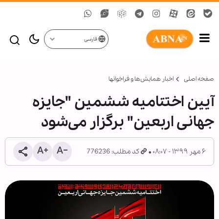
فارسی
صفحه اصلی
اخبار همايش‌ها و فراخوان‏ها
آیین اختتامیه ششمین "جایزه
جهانی اربعین" برگزار می‌شود
۶ مهر ۱۳۹۹ - ۰۸:۰۷
کد مطلب: 776236