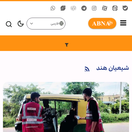
فارسی
شیعیان هند