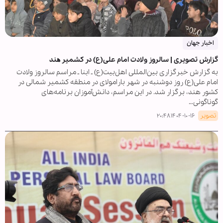
اخبار جهان
گزارش تصویری | سالروز ولادت امام علی(ع) در کشمیر ھند
به گزارش خبرگزاری بین‌المللی اهل‌بیت(ع) ـ ابنا ـ مراسم سالروز ولادت
امام علی(ع) روز دوشنبه در شهر بارامولای در منطقه کشمیر شمالی در
کشور هند، برگزار شد. در این مراسم، دانش‌آموزان برنامه‌های
گوناگونی…
تصویر
۱۴۰۴-۱۰-۱۶ ۲۰:۴۸