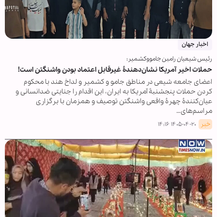
اخبار جهان
رئیس شیعیان رامبن جامووکشمیر:
حملات اخیر آمریکا نشان‌دهندۀ غیرقابل اعتماد بودن واشنگتن است!
اعضای جامعه شیعی در مناطق جامو و کشمیر و لداخ هند با محکوم
کردن حملات پنجشنبۀ آمریکا به ایران، این اقدام را جنایتی ضدانسانی و
عیان‌کنندۀ چهرۀ واقعی واشنگتن توصیف و همزمان با برگزاری
مراسم‌های…
خبر
۱۴۰۵-۰۴-۲۰ ۱۴:۱۶