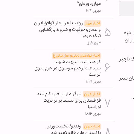
میان‌دوره‌ای؟
دیروز ۱۰:۴۱
روایت العربیه از توافق ایران
اخبار مهم
و عمان؛ جزئیات و شروط بازگشایی
 غزه
تنگه هرمز
ر آن
۳ روز قبل
اخبار نهادهای دینی و اهل بیتی ع
 ناچیز
گرامیداشت سپهبد شهید
سیدعبدالرحیم موسوی در حرم بانوی
کرامت
ان شتر
دیروز ۱۳:۱۱
بزرگراه آرال-خزر؛ گام بلند
اخبار جهان
.
قزاقستان برای تسلط بر ترانزیت
اوراسیا
دیروز ۱۸:۱۶
ویدیو/ نخست‌وزیر
اخبار جهان
پاکستان وارد خانه کعبه شد