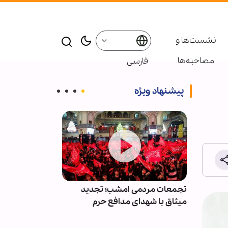
نشست‌ها و
مصاحبه‌ها
فارسی
پیشنهاد ویژه
کشتی از
تجمعات مردمی امشب؛ تجدید
«ایستادگی» چک
میثاق با شهدای مدافع حرم
است/ گفتمان م
جوان منتقل ش