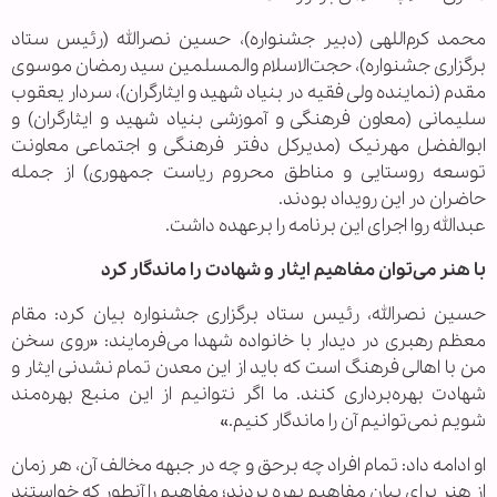
محمد کرم‌اللهی (دبیر جشنواره)، حسین نصرالله (رئیس ستاد
برگزاری جشنواره)، حجت‌الاسلام والمسلمین سید رمضان موسوی
مقدم (نماینده ولی فقیه در بنیاد شهید و ایثارگران)، سردار یعقوب
سلیمانی (معاون فرهنگی و آموزشی بنیاد شهید و ایثارگران) و
ابوالفضل مهرنیک (مدیرکل دفتر فرهنگی و اجتماعی معاونت
توسعه روستایی و مناطق محروم ریاست جمهوری) از جمله
حاضران در این رویداد بودند.
عبدالله روا اجرای این برنامه را برعهده داشت.
با هنر می‌توان مفاهیم ایثار و شهادت را ماندگار کرد
حسین نصرالله، رئیس ستاد برگزاری جشنواره بیان کرد: مقام
معظم رهبری در دیدار با خانواده شهدا می‌فرمایند: «روی سخن
من با اهالی فرهنگ است که باید از این معدن تمام نشدنی ایثار و
شهادت بهره‌برداری کنند. ما اگر نتوانیم از این منبع بهره‌مند
شویم نمی‌توانیم آن را ماندگار کنیم.»
او ادامه داد: تمام افراد چه برحق و چه در جبهه مخالف آن، هر زمان
از هنر برای بیان مفاهیم بهره بردند؛ مفاهیم را آنطور که خواستند