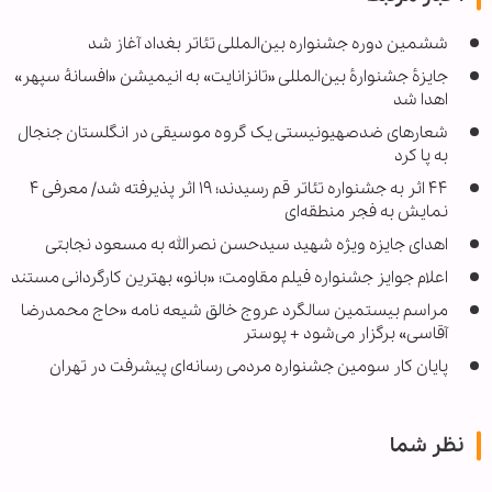
ششمین دوره جشنواره بین‌المللی تئاتر بغداد آغاز شد
جایزهٔ جشنوارهٔ بین‌المللی «تانزانایت» به انیمیشن «افسانهٔ سپهر»
اهدا شد
شعارهای ضدصهیونیستی یک گروه موسیقی در انگلستان جنجال
به پا کرد
۴۴ اثر به جشنواره تئاتر قم رسیدند؛ ۱۹ اثر پذیرفته شد/ معرفی ۴
نمایش به فجر منطقه‌ای
اهدای جایزه ویژه شهید سیدحسن نصرالله به مسعود نجابتی
اعلام جوایز جشنواره فیلم مقاومت؛ «بانو» بهترین کارگردانی مستند
مراسم بیستمین سالگرد عروج خالق شیعه نامه «حاج محمدرضا
آقاسی» برگزار می‌شود + پوستر
پایان کار سومین جشنواره مردمی رسانه‌ای پیشرفت در تهران
نظر شما