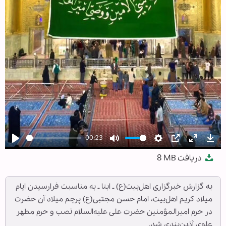
00:23
Play
Mute
Settings
PIP
Enter
Dow
دریافت
8 MB
fullscree
به گزارش خبرگزاری اهل‌بیت(ع) ـ ابنا ـ به مناسبت فرارسیدن ایام
میلاد کریم اهل‌بیت، امام حسن مجتبی(ع) پرچم میلاد آن حضرت
در حرم امیرالمؤمنین حضرت علی علیه‌السلام نصب و حرم مطهر
علوی آذین‌بندی شد.