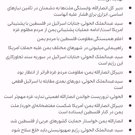
دبیر کل انصارالله: وابستگی ملت‌ها به دشمنان در تأمین نیازهای
اساسی، ابزاری برای فشار علیه آنهاست
سید عبدالملک الحوثی: جنایات اسرائیل در فلسطین با پشتیبانی
آمریکا است/ ادامه عملیات پشتیبانی یمن از مردم مظلوم غزه
اعلام همبستگی مقاومت فلسطین با مردم یمن
راهپیمایی میلیونی در شهرهای مختلف یمن علیه حملات آمریکا
سید عبدالملک الحوثی: جنایات اسرائیل در سوریه سند تجاوزکاری
این رژیم است
دبیرکل انصارالله یمن: مقاومت مردم غزه فراتر از انتظار بود
سیدعبدالملک الحوثی: دورهای بعدی مقابله با اسرائیل قطعی
است
الحوثی: تروریست خواندن انصارالله اهمیتی ندارد؛ غزه مهم‌تر است
دبیرکل انصارالله یمن: آمریکا شکست مفتضحانه‌ای خورد/ ملت
یمن در کنار فلسطین ایستاده است
انصارالله یمن خواستار حمایت کشورهای عربی از فلسطین شد
سید عبدالملک الحوثی: رژیم صهیونیستی باید خلع سلاح شود