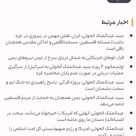
اخبار مرتبط
سید عبدالملک الحوثی: ایران نقش مهمی در پیروزی در غزه
داشت/ مسئله فلسطین، مسجدالأقصی و اماکن مقدس همچنان
باقی است
فرار ناوهای امریکایی به شمال دریای سرخ از ترس نیروهای یمن
اولتیماتوم ۴ روزه سید عبدالملک الحوثی به اسرائیل/ از سرگیری
عملیات دریایی در صورت عدم پایان محاصره غزه
سید عبدالملک الحوثی: پروژه قرآنی، پاسخ راهبردی به جنگ نرم و
سخت دشمنان است
سید عبدالملک الحوثی: یمن همچنان به حمایت از مردم فلسطین
ادامه می‌دهد
عبدالملک الحوثی: آنهایی که آمریکا را خیرخواه می‌دانند، سخت در
اشتباه‌اند/ دستان ما روی ماشه است
عبدالملک الحوثی: آمریکا و رژیم صهیونیستی کل امت اسلامی را
تهدید می‌کنند