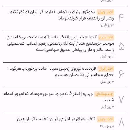
۳ روز قبل
یاوه‌گویی ترامپ تمامی ندارد؛ اگر ایران توافق نکند،
اخبار جهان
رهبر آن را هدف قرار خواهیم داد!
۲ روز قبل
آیت‌الله مدرسی: انتخاب آیت‌الله سید مجتبی خامنه‌ای
اخبار مهم
موجب خرسندی شد / آیت الله رمضانی: رهبر انقلاب، شخصیتی
زاهد، عالم و دارای بینش عمیق سیاسی است
۳ روز قبل
فرمانده نیروی زمینی سپاه: آماده برخورد با هرگونه
اخبار ایران
خطای محاسباتی دشمنان هستیم
۳ روز قبل
ویدیو | اعترافات دو جاسوس موساد که امروز اعدام
چندرسانه‌ای
شدند
۳ روز قبل
تأخیر عراق در اعزام زائران افغانستانی اربعین
اخبار جهان
دیروز ۱۹:۱۰