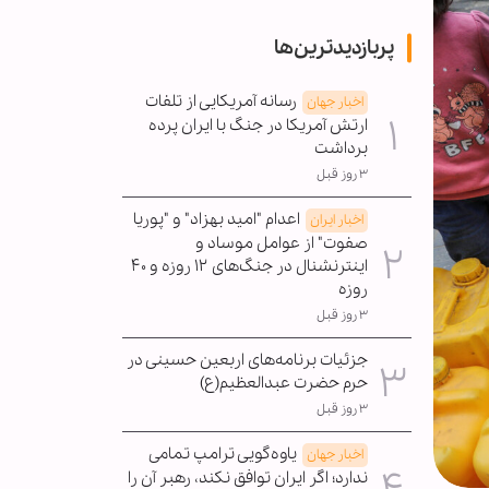
پربازدیدترین‌ها
رسانه آمریکایی از تلفات
اخبار جهان
ارتش آمریکا در جنگ با ایران پرده
برداشت
۳ روز قبل
اعدام "امید بهزاد" و "پوریا
اخبار ایران
صفوت" از عوامل موساد و
اینترنشنال در جنگ‌های ۱۲ روزه و ۴۰
روزه
۳ روز قبل
جزئیات برنامه‌های اربعین حسینی در
حرم حضرت عبدالعظیم(ع)
۳ روز قبل
یاوه‌گویی ترامپ تمامی
اخبار جهان
ندارد؛ اگر ایران توافق نکند، رهبر آن را