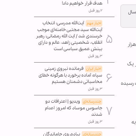
هدف قرار خواهیم داد!
۲ روز قبل
زه کمک ارسال
آیت‌الله مدرسی: انتخاب
اخبار مهم
آیت‌الله سید مجتبی خامنه‌ای موجب
خرسندی شد / آیت الله رمضانی: رهبر
انقلاب، شخصیتی زاهد، عالم و دارای
ری بین‌المللی اهل‌بیت(ع) ـ ابنا ـ مردم مسلمان استان هرات در غرب افغانستان، در چند نوبت مبلغ ۱۹۰ هزار
بینش عمیق سیاسی است
۳ روز قبل
 یک
فرمانده نیروی زمینی
اخبار ایران
سپاه: آماده برخورد با هرگونه خطای
محاسباتی دشمنان هستیم
ف رسیده
۳ روز قبل
ویدیو | اعترافات دو
چندرسانه‌ای
جاسوس موساد که امروز اعدام
شدند
 و... را اصلا به
۳ روز قبل
پیاده‌روی جاماندگان
چندرسانه‌ای