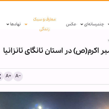
معارف و سبک
چندرسانه‌ای
عکس
نهادها
زندگی
 اکرم(ص) در استان تانگای تانزانیا
ستگیری عامل توهین به زائران
معرفی بیش از ۱۹۰ عن
ربعین در فضای مجازی توسط
اربعینی در نورلایب؛ از جس
لیس
متنی تا گفت‌وگو با کتاب‌ها