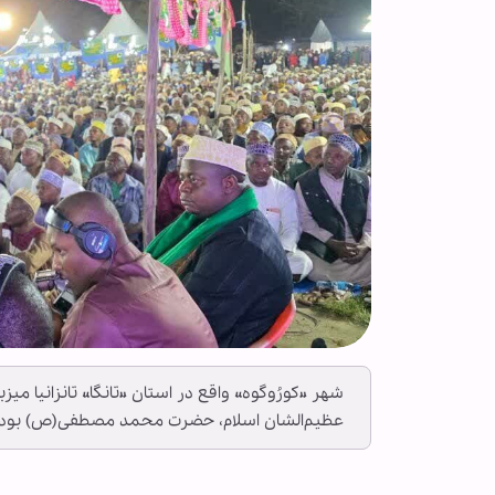
شهر «کورُوگوه» واقع در استان «تانگا» تانزانیا می
عظیم‌الشان اسلام، حضرت محمد مصطفی(ص) بود.