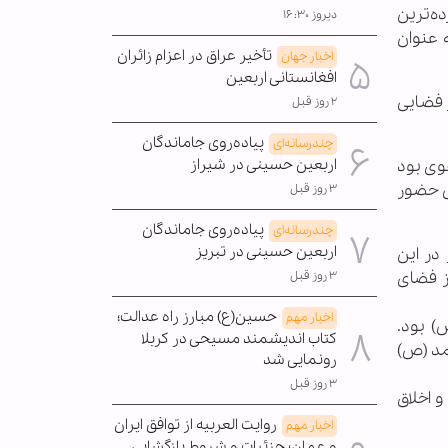
ده‌ترین
دیروز ۱۶:۳۰
 عنوان
تأخیر عراق در اعزام زائران
اخبار جهان
افغانستانی اربعین
ر فضایی
۲ روز قبل
پیاده‌روی جاماندگان
چندرسانه‌ای
وی بود
اربعین حسینی در شیراز
ی حضور
۳ روز قبل
پیاده‌روی جاماندگان
چندرسانه‌ای
اربعین حسینی در تبریز
در این
ز فضای
۳ روز قبل
حسین(ع) مبارز راه عدالت؛
اخبار مهم
) بود.
کتاب اندیشمند مسیحی در کربلا
مد (ص)
رونمایی شد
۳ روز قبل
 اخلاق
روایت العربیه از توافق ایران
اخبار مهم
و عمان؛ جزئیات و شروط بازگشایی