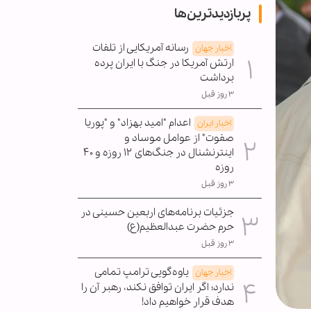
پربازدیدترین‌ها
رسانه آمریکایی از تلفات
اخبار جهان
ارتش آمریکا در جنگ با ایران پرده
برداشت
۳ روز قبل
اعدام "امید بهزاد" و "پوریا
اخبار ایران
صفوت" از عوامل موساد و
اینترنشنال در جنگ‌های ۱۲ روزه و ۴۰
روزه
۳ روز قبل
جزئیات برنامه‌های اربعین حسینی در
حرم حضرت عبدالعظیم(ع)
۳ روز قبل
یاوه‌گویی ترامپ تمامی
اخبار جهان
ندارد؛ اگر ایران توافق نکند، رهبر آن را
هدف قرار خواهیم داد!