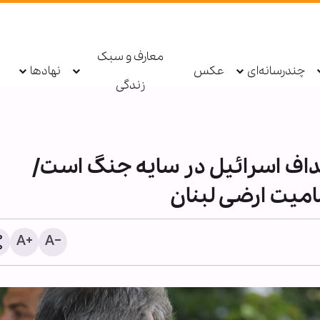
معارف و سبک
چندرسانه‌ای
عکس
نهادها
زندگی
داف اسرائیل در سایه جنگ است/
میت ارضی لبنان
نماهنگ «نوبت منه» با صد
عبدالرضا هلالی منتشر شد 