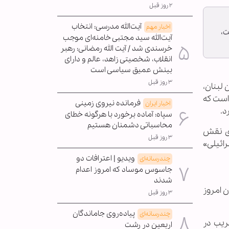
۲ روز قبل
آیت‌الله مدرسی: انتخاب
اخبار مهم
ت،
آیت‌الله سید مجتبی خامنه‌ای موجب
خرسندی شد / آیت الله رمضانی: رهبر
انقلاب، شخصیتی زاهد، عالم و دارای
بینش عمیق سیاسی است
۳ روز قبل
لبنان،
 است که
فرمانده نیروی زمینی
اخبار ایران
د.
سپاه: آماده برخورد با هرگونه خطای
محاسباتی دشمنان هستیم
ای نقش
۳ روز قبل
ائیلی»
ویدیو | اعترافات دو
چندرسانه‌ای
جاسوس موساد که امروز اعدام
شدند
ن امروز
۳ روز قبل
پیاده‌روی جاماندگان
چندرسانه‌ای
ریب در
اربعین در رشت