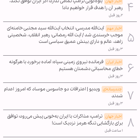
یاوه‌گویی ترامپ تمامی ندارد؛ اگر ایران توافق نکند،
اخبار جهان
رهبر آن را هدف قرار خواهیم داد!
۲ روز قبل
آیت‌الله مدرسی: انتخاب آیت‌الله سید مجتبی خامنه‌ای
اخبار مهم
موجب خرسندی شد / آیت الله رمضانی: رهبر انقلاب، شخصیتی
زاهد، عالم و دارای بینش عمیق سیاسی است
۳ روز قبل
فرمانده نیروی زمینی سپاه: آماده برخورد با هرگونه
اخبار ایران
خطای محاسباتی دشمنان هستیم
۳ روز قبل
ویدیو | اعترافات دو جاسوس موساد که امروز اعدام
چندرسانه‌ای
شدند
۳ روز قبل
ترامپ: مذاکرات با ایران به‌خوبی پیش می‌رود؛ توافق
اخبار جهان
برای بازگشایی تنگه هرمز نزدیک است!
۱ ساعت قبل