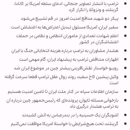
ترامپ با انتشار تصاویر جنجالی، ادعای سلطه آمریکا بر کانادا،
گرینلند و ونزوئلا را تکرار کرد
پیکر دو شهید مدافع امنیت امروز در قم تشییع می‌شود
سفیر ایران: آمریکا مسئول تبدیل اعتراض‌ها به اغتشاش است
اعلام شهادت تعدادی از ماموران انتظامی و نظامی در حملات
اغتشاشگران در کشور
هشدار مشاوران به ترامپ درباره هزینه انتخاباتی جنگ با ایران
اظهارات متناقض ترامپ به پیشنهاد ایران: گام مهمی است
روبیو خواستار نقش‌آفرینی بیشتر چین در موضوع ایران شد
وکیل پیشین کاخ سفید: روند زوال عقل ترامپ قطعا سرعت گرفته
است
سازمان اطلاعات سپاه: در کنار ملت ایران تا تامین امنیت هستیم
بازخوانی مسئله تایوان؛ پرونده‌ای که رئیس‌جمهور چین درباره آن
به ترامپ هشدار درگیری داد
آشوبگران یک حسینیه را در بندرعباس به آتش کشیدند
گرینلند: تحت هیچ‌شرایطی با خواستۀ آمریکا موافقت نمی‌کنیم