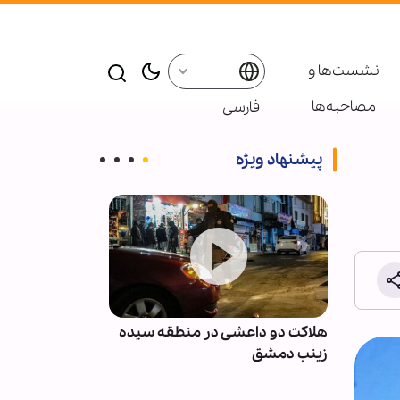
نشست‌ها و
مصاحبه‌ها
فارسی
پیشنهاد ویژه
نان پس
هلاکت دو داعشی در منطقه سیده
انصارالله: مزدو
با
زینب دمشق
نظامی عربستان 
نخواهند بود