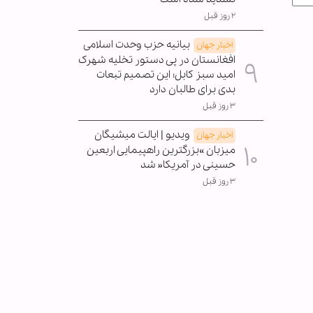
۲ روز قبل
بیانیه حزب وحدت اسلامی
اخبار جهان
افغانستان در پی دستور تخلیه شهرک
امید سبز کابل؛ این تصمیم تبعات
بدی برای طالبان دارد
۳ روز قبل
ویدیو | ایالت میشیگان
اخبار جهان
میزبان »بزرگترین راهپیمایی اربعین
حسینی در آمریکا« شد
۳ روز قبل