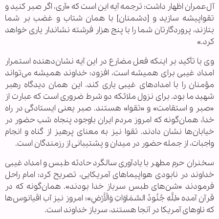
آل‌عمران اظهار داشت: ترجمه آیه این است که «آری، اگر صبر کنید و
تقواپیشه سازید و [دشمنان] با همان شتاب و غضب بر شما
بتازند، پروردگارتان شما را با پنج هزار فرشته نشاندار یاری خواهد
کرد.»
وی با تأکید بر اینکه فعل مضارع در این آیه نشان‌دهنده استمرار
امداد غیبی برای همیشه است، افزود: خداوند همیشه می‌تواند
مؤمنان را با امدادهای غیبی یاری کند. این همان دیدگاه رهبر
شهید ما بود. برای نزول ملائکه دو شرط ضروری است که عبارت از
«صبر و استقامت» و «تقوا» هستند. صبر یعنی ایستادگی در راه
خدا، همان‌گونه که امروز مردم ایران باوجود پنجاه شب حضور در
خیابان‌ها نشان دادند. تقوا نیز به معنای پرهیز از گناه و انجام
واجبات، از جمله حضور در میدان و پشتیبانی از رزمندگان است.
سخنران حرم مطهر با یادآوری سالگرد حادثه طبس و امداد غیبی
خداوند در نابودی هواپیماهای آمریکایی، تصریح کرد: امام راحل
فرمودند «شن‌های طبس سرباز خدا بودند». همان‌گونه که در
قرآن آمده «لِلَّهِ جُنُودُ السَّمَاوَاتِ وَالْأَرْضِ»؛ امروز نیز آب اقیانوس‌ها
که ناوهای آمریکا در آنجا هستند، سرباز خداوند است.