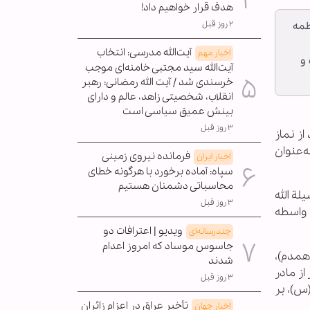
هدف قرار خواهیم داد!
۲ روز قبل
ایش حضرت فاطمه
آیت‌الله مدرسی: انتخاب
اخبار مهم
 و
آیت‌الله سید مجتبی خامنه‌ای موجب
خرسندی شد / آیت الله رمضانی: رهبر
انقلاب، شخصیتی زاهد، عالم و دارای
بینش عمیق سیاسی است
۳ روز قبل
ز نماز
‌عنوان
فرمانده نیروی زمینی
اخبار ایران
سپاه: آماده برخورد با هرگونه خطای
محاسباتی دشمنان هستیم
«نحن وسیلة الله
۳ روز قبل
 واسطه
ویدیو | اعترافات دو
چندرسانه‌ای
جاسوس موساد که امروز اعدام
 همدم)،
شدند
از مادر
۳ روز قبل
س)، بر
تأخیر عراق در اعزام زائران
اخبار جهان