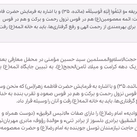
سخنران حرم مطهر بانوی کرامت با استناد به آیه شریفه «وَ ابْتَغُوا إِلَیْهِ الْوَسِیلَةَ» (مائده، ۳۵) و با اشاره به فرم
داشت: ائمه معصومین(ع) هم در قوس نزول رحمت و برکت و هم در قوس
ای بهره‌مندی از رحمت الهی و رفع گرفتاری‌ها، باید به خانه ائمه(ع) رفت
حجت‌الاسلام‌والمسلمین سید حسین مؤمنی در محفل معارفی بعد ا
دهه کرامت و میلاد ثامن‌الحجج(ع)، به تبیین جایگاه ائمه(ع) به
وی با استناد به آیه شریفه «وَ ابْتَغُوا إِلَیْهِ الْوَسِیلَةَ» (مائده، ۳۵) و با اشاره به فرمایش حضرت فاطمه زهرا(س) که 
 قوس نزول رحمت و برکت و هم در قوس صعود و تقرب بنده به خدا
فتاری‌ها، باید به خانه ائمه(ع) رفت و آنان را وسیله قرار داد.
وادیه» امام رضا(ع) را دارای صفات «الانیس الرفیق» (دوست همراه و
 الشقیق؛ برادری دلسوز از برادر تنی» و «والدة رؤوف؛ مادری مهربان‌تر 
شدن حاجت نیازمندان توسل جوینده به امام رضا(ع) و حضرت معصومه(