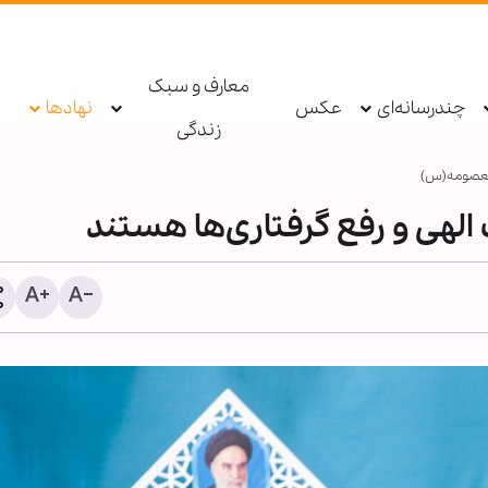
معارف و سبک
چندرسانه‌ای
عکس
نهادها
زندگی
عصومه(س)
لهی و رفع گرفتاری‌ها هستند
تصاویر | تلاش خادمان موک
بانوی کرامت برای به تصوی
لحظات ناب اربعین