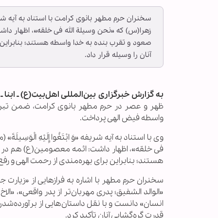
زهرا(س) که «نحن وسیلة الله فی خلقه»، اظهار 
صعود و تقرب بنده به خدا واسطه هستند؛ بنابراین بر
آنان را وسیله قرار داد.
به گزارش خبرگزاری بین‌المللی اهل‌بیت(ع) ـ ابنا ـ
ظهر و عصر در حرم مطهر بانوی کرامت، ضمن تبریک 
واسطه فیض الهی پرداخت.
فی خلقه»، اظهار داشت: ائمه معصومین(ع) هم در
هستند؛ بنابراین برای بهره‌مندی از رحمت الهی و رفع گر
سخنران حرم مطهر با اشاره به فرازهایی از «زیارت ج
«الوالد الشفیق؛ پدری مهربان‌تر از پدر واقعی»، «الاخ
انسان» دانست و با نقل داستان‌هایی از برآورده‌
قدرت گره‌گشایی آنان تأکید کرد.