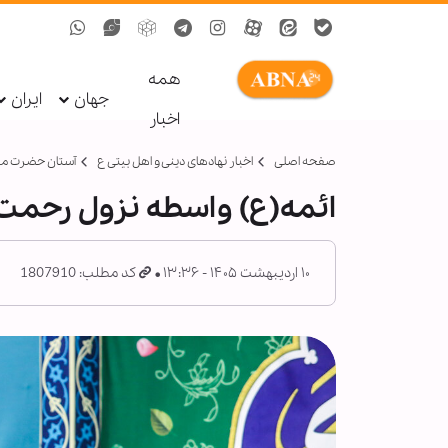
همه
جهان
ایران
اخبار
صفحه اصلی
اخبار نهادهای دینی و اهل بیتی ع
آستان حضرت م
ائمه(ع) واسطه نزول رحمت ا
۱۰ اردیبهشت ۱۴۰۵ - ۱۳:۳۶
کد مطلب: 1807910