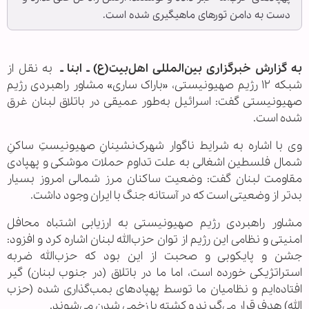
دست به دامن تورهای ماهیگیری شده است.
به گزارش خبرگزاری بین‌المللی اهل‌بیت(ع) ـ ابنا ـ
به نقل از
شبکه ۱۲ رژیم صهیونیستی، «باراک ساری» مشاور راهبردی رژیم
صهیونیستی گفت: اسرائیل به‌طور عمیقی در باتلاق لبنان غرق
شده است.
وی با اشاره به شرایط ناگوار شهرک‌نشینانِ صهیونیستِ ساکنِ
شمال فلسطین اشغالی به علت تداوم حملات موشکی و پهپادی
مقاومت لبنان گفت: وضعیت ساکنان مرز شمالی امروز بسیار
بدتر از وضعیتی است که در آستانه جنگ با ایران وجود داشت.
مشاور راهبردی رژیم صهیونیستی به ارزیابی اشتباه محافل
امنیتی و نظامی این رژیم از توان حزب‌الله لبنان اشاره کرد و افزود:
️جشن و پایکوبی و صحبت از این بود که حزب‌الله ضربه
استراتژیکی خورده است، اما ما در باتلاق (در جنوب لبنان) گیر
افتاده‌ایم و نظامیان ما توسط پهپادهای بمب‌گذاری شده (حزب
الله) هدف قرار می‌گیرند و کشته یا زخمی شدن می‌شوند.