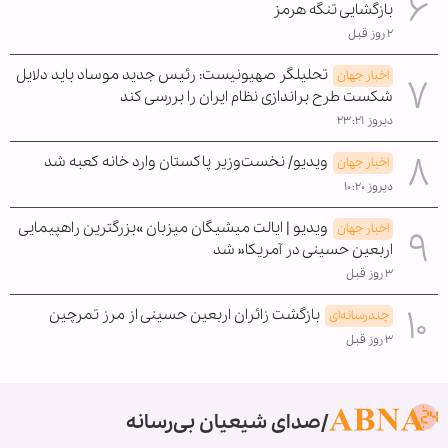
بازگشایی تنگه هرمز
۲ روز قبل
تحلیلگر صهیونیست: رئیس جدید موساد باید دلایل
اخبار جهان
شکست طرح براندازی نظام ایران را بررسی کند
دیروز ۲۳:۲۱
ویدیو/ نخست‌وزیر پاکستان وارد خانه کعبه شد
اخبار جهان
دیروز ۱۰:۲۰
ویدیو | ایالت میشیگان میزبان »بزرگترین راهپیمایی
اخبار جهان
اربعین حسینی در آمریکا« شد
۳ روز قبل
بازگشت زائران اربعین حسینی از مرز تمرچین
چندرسانه‌ای
۳ روز قبل
صدای شیعیان بی‌رسانه