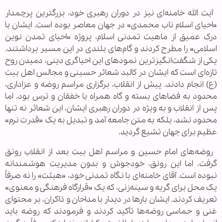
آیت الله خامنه‌ای نیز در دوران رهبری خود، بزرگترین پرچمدار
«احیای اسلام ناب محمدی» در جهان معاصر بوده است. ایشان با
درک عمیق از ماهیت تمدنی اسلام، پروژه «احیای تمدن نوین
اسلامی» را مطرح کردند و گام‌های بلندی در این مسیر برداشتند.
یکی از شگفت‌انگیزترین نمودهای این احیاگری دینی، دمیدن روح
تازه‌ای است که ایشان در کالبد شعائر حسینی و مجالس اهل بیت
(ع) انجام دادند. پیش از انقلاب، برگزاری مراسم روضه و عزاداری،
محدود به فضاهای بسته و گاه همراه با خفقان و ترس بود. اما
پس از انقلاب و به ویژه در دوران رهبری ایشان، این شعائر نه تنها
محدود نشد، بلکه به متن جامعه آمد و تبدیل به یک «قدرت نرم»
عظیم برای جهان تشیع گردید.
روضه‌های امام حسین و مراسم اهل بیت بعد از انقلاب رونق
گرفت. اما این رونق، خودجوش و بدون مدیریت هوشمندانه
نبوده است. آقای خامنه‌ای با نگاه تمدنی خود، «هیئت» را نه صرفاً
یک محل برای گریه و سینه‌زنی، که یک «قرارگاه فرهنگی و معنوی»
تعریف کردند. ایشان بارها در دیدار با مداحان و ذاکران، بر محتوای
غنی و حماسی روضه‌ها تأکید کردند و فرمودند که روضه باید