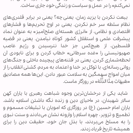
نمی‌کنم» را در عمل و سیاست و زندگی خود جاری ساخت.
بیعت نکردن با یزید زمان، یعنی چه؟ یعنی در برابر قلدری‌های
نظام سلطه سر خم نکردن. یعنی در اوج تحریم‌ها و فشارهای
اقتصادی و نظامی، از «انرژی هسته‌ای صلح‌آمیز» به عنوان نماد
پیشرفت علمی و استقلال کشور کوتاه نیامدن. یعنی در قضیه
فلسطین، از هیچ‌کس جز خدا نترسیدن و رژیم غاصب
صهیونیستی را «غده سرطانی» خطاب کردن و برای نابودی آن
لحظه‌شماری کردن. یعنی در فتنه‌های پیچیده داخلی و جنگ‌های
روانی رسانه‌ای، با توکل بر خدا و اعتماد به مردم، کشتی انقلاب را از
میان امواج سهمگین به سلامت عبور دادن. این‌ها همه مصادیق
«هَیهَاتَ مِنَّا الذِّلَّة» در روزگار ماست.
شاید یکی از درخشان‌ترین وجوه شباهت رهبری با یاران کهن
سالار شهیدان، در «احیای دین و زنده نگه داشتن اسلام» باشد.
یاران امام حسین (ع) در روزگاری که امویان با تبلیغات مسموم و
تطمیع و تزویر، چهره اسلام را وارونه نشان می‌دادند و سنت نبوی
را به مسلخ می‌بردند، با بذل جان خود، حقیقت دین را برای
همیشه تاریخ فریاد زدند.