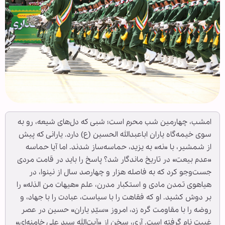
امشب، چهارمین شب محرم است؛ شبی که دل‌های شیعه، رو به
سوی خیمه‌گاه یاران اباعبدالله الحسین (ع) دارد. یارانی که پیش
از شمشیر، با «نه» به یزید، حماسه‌ساز شدند. اما آیا حماسه
«عدم بیعت» در تاریخ ماندگار شد؟ پاسخ را باید در قامت مردی
جست‌وجو کرد که به فاصله هزار و چهارصد سال از نینوا، در
هیاهوی تمدن مادی و استکبار مدرن، علم «هیهات من الذله» را
بر دوش کشید. او که فقاهت را با سیاست، عبادت را با جهاد، و
روضه را با مقاومت گره زد، امروز «سیّدِ یاران» حسین در عصر
غیبت نام گرفته است. آری، سخن از «آیت‌الله سید علی خامنه‌ای»