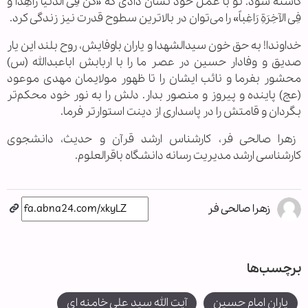
کاسته شود. تو با عمل خود نشان دادی که «کُن فِی الدُّنیا زَاهِداً وَ
فِی الآخِرَةِ رَاغِباً» را می‌توان در بالاترین سطوح قدرت نیز زندگی کرد.
خداوندا! به حق خون سیدالشهدا و یاران باوفایش، روح بلند این یار
صدیق و وفادار حسین در عصر ما را با اربابش اباعبدالله (س)
محشور بفرما و نائب ایشان را تا ظهور مولایمان مهدی موعود
(عج) پاینده و پیروز و منصور بدار. دلش را به نور خود محکم‌تر
بگردان و قامتش را در پاسداری از دینت استوارتر فرما.
زهرا صالحی فر، کارشناس ارشد قرآن و حدیث، دانشجوی
کارشناسی ارشد مدیریت رسانه دانشگاه باقرالعلوم.
زهرا صالحی فر
برچسب‌ها
یاران امام حسین
آیت الله سید علی خامنه ای