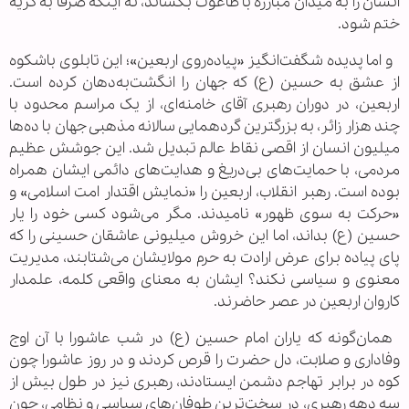
انسان را به میدان مبارزه با طاغوت بکشاند، نه اینکه صرفاً به گریه
ختم شود.
و اما پدیده شگفت‌انگیز «پیاده‌روی اربعین»؛ این تابلوی باشکوه
از عشق به حسین (ع) که جهان را انگشت‌به‌دهان کرده است.
اربعین، در دوران رهبری آقای خامنه‌ای، از یک مراسم محدود با
چند هزار زائر، به بزرگترین گردهمایی سالانه مذهبی جهان با ده‌ها
میلیون انسان از اقصی نقاط عالم تبدیل شد. این جوشش عظیم
مردمی، با حمایت‌های بی‌دریغ و هدایت‌های دائمی ایشان همراه
بوده است. رهبر انقلاب، اربعین را «نمایش اقتدار امت اسلامی» و
«حرکت به سوی ظهور» نامیدند. مگر می‌شود کسی خود را یار
حسین (ع) بداند، اما این خروش میلیونی عاشقان حسینی را که
پای پیاده برای عرض ارادت به حرم مولایشان می‌شتابند، مدیریت
معنوی و سیاسی نکند؟ ایشان به معنای واقعی کلمه، علمدار
کاروان اربعین در عصر حاضرند.
همان‌گونه که یاران امام حسین (ع) در شب عاشورا با آن اوج
وفاداری و صلابت، دل حضرت را قرص کردند و در روز عاشورا چون
کوه در برابر تهاجم دشمن ایستادند، رهبری نیز در طول بیش از
سه دهه رهبری، در سخت‌ترین طوفان‌های سیاسی و نظامی، چون