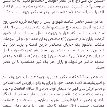
حسین بن علی (ع) را در عصر خودمان جستجو کنیم، به چه کسی
می‌رسیم؟ چه کسی در دوران سیطره یزیدیان مدرن، علم «لا اله الا
الله» را برافراشت و با تمام قامت در برابر استکبار جهانی ایستاد؟
ما در عصر حاضر شاهد ظهوری پس از چهارده قرن؛ تجلی روح
کربلا در قامت یک مرجع هستیم: «آیت الله خامنه‌ای یکی از یاران
امام حسین است که هزار و چهارصد سال پس از ایشان ظهور
کرده.» یاران امام حسین (ع) مختص به آن هفتاد و دو تن نبودند.
مکتب عاشورا یک جریان مستمر تاریخ است و یزید نیز یک
شخص منحصر به سال 61 هجری نیست. هر زمان که حق و باطل
در برابر هم صف‌آرایی کنند، حسین (ع) و یزید (لعنت الله علیه) در
صحنه حاضر می‌شوند و یاران هر یک نیز متناسب با آن عصر
است.
در عصر ما، آنگاه که استکبار جهانی با چهره‌های پلید صهیونیسم
و امپریالیسم، تمام همت خود را برای به زانو درآوردن امت اسلامی
و محو ارزش‌های الهی به میدان آورد، مردی از سلاله فقاهت و جهاد
برخاست که درست در قامت «حبیب» این میدان ایستاد. او با نگاه
نافذ و بصیرت کم‌نظیرش، «یزید زمان» را شناخت و همانند
مولایش حسین (ع)، جمله تاریخی «من با یزید زمان بیعت