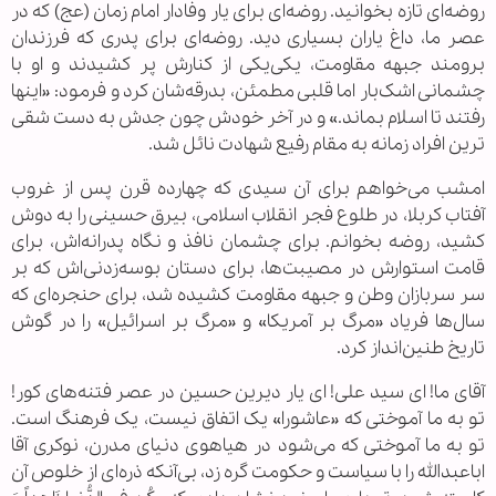
روضه‌ای تازه بخوانید. روضه‌ای برای یار وفادار امام زمان (عج) که در
عصر ما، داغ یاران بسیاری دید. روضه‌ای برای پدری که فرزندان
برومند جبهه مقاومت، یکی‌یکی از کنارش پر کشیدند و او با
چشمانی اشک‌بار اما قلبی مطمئن، بدرقه‌شان کرد و فرمود: «اینها
رفتند تا اسلام بماند.» و در آخر خودش چون جدش به دست شقی
ترین افراد زمانه به مقام رفیع شهادت نائل شد.
امشب می‌خواهم برای آن سیدی که چهارده قرن پس از غروب
آفتاب کربلا، در طلوع فجر انقلاب اسلامی، بیرق حسینی را به دوش
کشید، روضه بخوانم. برای چشمان نافذ و نگاه پدرانه‌اش، برای
قامت استوارش در مصیبت‌ها، برای دستان بوسه‌زدنی‌اش که بر
سر سربازان وطن و جبهه مقاومت کشیده شد، برای حنجره‌ای که
سال‌ها فریاد «مرگ بر آمریکا» و «مرگ بر اسرائیل» را در گوش
تاریخ طنین‌انداز کرد.
آقای ما! ای سید علی! ای یار دیرین حسین در عصر فتنه‌های کور!
تو به ما آموختی که «عاشورا» یک اتفاق نیست، یک فرهنگ است.
تو به ما آموختی که می‌شود در هیاهوی دنیای مدرن، نوکری آقا
اباعبدالله را با سیاست و حکومت گره زد، بی‌آنکه ذره‌ای از خلوص آن