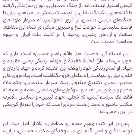
کوهی استوار ایستاده‌اند. از جنگ تحمیلی و دوران سازندگی گرفته
تا فتنه‌های رنگارنگ داخلی، از تهدیدات داعش در مرزهای ایران تا
جنگ‌های نیابتی دشمن، از ترور ناجوانمردانه سردار دلها حاج
قاسم سلیمانی تا حوادث تلخ و شیرین دیگر، در تمام این مقاطع،
صلابت و آرامش رهبری، روحیه را در کالبد ملت ایران و جبهه
مقاومت دمیده است.
این ایستادگی، خاصیت «یار واقعی امام حسین» است. یاری که
خوب می‌داند «اِنَّ الْحَیَاةَ عَقِیدَةٌ وَ جِهَادٌ». زندگی یعنی عقیده و
جهاد. او تمام زندگی خود را وقف این عقیده کرده و جهاد با زبان و
قلم و بیان و سیاست را لحظه‌ای فرو نگذاشته است. پیاده‌روی‌های
عظیم اربعین، تشییع میلیونی پیکر سردار سلیمانی، اجتماعات
عظیم و پرشور در اعیاد و سوگواری‌های مذهبی، همه و همه نه
فقط یک مراسم آیینی، که تجلی «جهاد تبیین» و نمایش «قدرت
مکتب عاشورا» تحت زعامت مردی است که خود را سرباز کوچکی
در این راه می‌داند.
پس در این شب چهارم محرم، ای مداحان و ذاکران اهل بیت، ای
نویسندگان و اهل قلم، ای دلسوختگان مکتب حسینی، بیایید