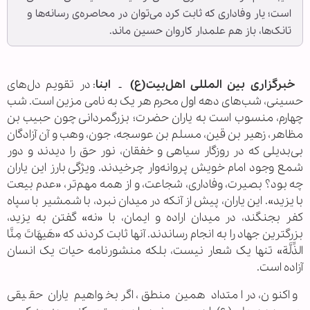
است؛ یار وفاداری که ثابت کرد می‌توان در محاصره‌ی رسانه‌ها و
تانک‌ها، باز هم علمدار کاروان حسین ماند.
خبرگزاری
بین
المللی
اهل‌
بیت
(ع)
ـ
ابنا
: در تقویم دل‌های
حسینی، شب‌های دهه اول محرم هر یک به نامی مزین است. شب
چهارم، منسوب است به یاران حضرت؛ بزرگمردانی چون حبیب بن
مظاهر، زهیر بن قین، مسلم بن عوسجه، جون، وهب و آن آزادگان
بی‌بدیلی که در روزگار سیاهی و خفقان، نور حق را دیدند و دور
شمع وجود امام خویش پروانه‌وار چرخیدند. ویژگی بارز این یاران
چه بود؟ بصیرت، وفاداری، شجاعت، و از همه مهم‌تر، «عدم بیعت
با یزید». این یاران، پیش از آنکه در میدان نبرد، با شمشیر با سپاه
کفر بجنگند، در میدان اراده و ایمان، با «نه» گفتن به یزید،
بزرگترین جهاد را به انجام رساندند. آنها ثابت کردند که «هَیهَاتَ مِنَّا
الذِّلَّة» تنها یک شعار نیست، بلکه منشورنامه حیات یک انسان
آزاده است.
و اکنون، در امتداد همین منطق، اگر بخواهیم یاران حقیقی