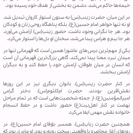
خیمه‌ها حاکم می‌شد، دشمن به بخشی از هدف خود رسیده بود.
در این میان، حضرت زینب(س) به ستون استوار کاروان تبدیل شد.
او نه تنها خواهر امام حسین(ع)، بلکه پناهگاه روحی زنان و کودکان
بود. هر جا نگرانی وجود داشت، حضور زینب(س) آرامش می‌آورد.
هر جا بیم و هراس پیدا می‌شد، سخنان او دل‌ها را استوار می‌کرد.
یکی از مهم‌ترین درس‌های عاشورا همین است که قهرمانی تنها در
میدان نبرد معنا پیدا نمی‌کند. گاهی بزرگ‌ترین قهرمانی آن است
که انسان در میان طوفان، آرامش خود را حفظ کند و به دیگران
آرامش ببخشد.
در کنار حضرت زینب(س)، بانوان دیگری نیز در این روزها
نقش‌آفرین بودند. حضرت ام‌کلثوم(س)، دختر گرامی
امیرالمؤمنین(ع)، از جمله شخصیت‌هایی است که در تمام مراحل
نهضت در کنار اهل‌بیت(ع) حضور داشت و در حفظ انسجام
خانواده نقش مهمی ایفا می‌کرد.
همچنین حضرت رباب(س)، همسر باوفای امام حسین(ع)، در
روزهای آغاز محاصره با واقعیتی سخت روبه‌رو بود. او مادری بود که