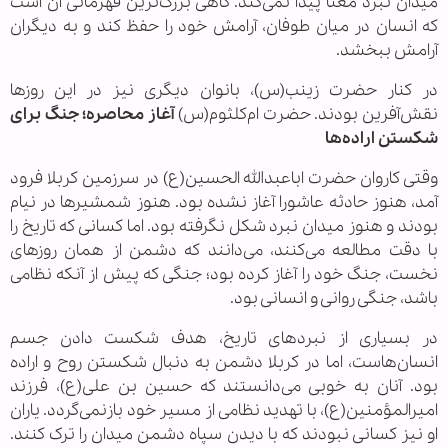
میدان نبرد معنا پیدا نمی‌کند. گاهی بزرگ‌ترین قهرمانی آن است
که انسان در میان طوفان، آرامش خود را حفظ کند و به دیگران
آرامش ببخشد.
در کنار حضرت زینب(س)، بانوان دیگری نیز در این روزها
نقش‌آفرین بودند. حضرت ام‌کلثوم(س)
آغاز محاصره؛ جنگ برای
شکستن اراده‌ها
وقتی کاروان حضرت اباعبدالله الحسین(ع) در سرزمین کربلا فرود
آمد، هنوز حادثه عاشورا آغاز نشده بود. هنوز شمشیرها در نیام
بودند و هنوز میدان نبرد شکل نگرفته بود. اما کسانی که تاریخ را
با دقت مطالعه می‌کنند، می‌دانند که دشمن از همان روزهای
نخست، جنگ خود را آغاز کرده بود؛ جنگی که پیش از آنکه نظامی
باشد، جنگی روانی و انسانی بود.
در بسیاری از نبردهای تاریخ، هدف شکست دادن جسم
انسان‌هاست، اما در کربلا دشمن به دنبال شکستن روح و اراده
بود. آنان به خوبی می‌دانستند که حسین بن علی(ع)، فرزند
امیرالمؤمنین(ع)، با تهدید نظامی از مسیر خود بازنمی‌گردد. یاران
او نیز کسانی نبودند که با دیدن سپاه دشمن میدان را ترک کنند.