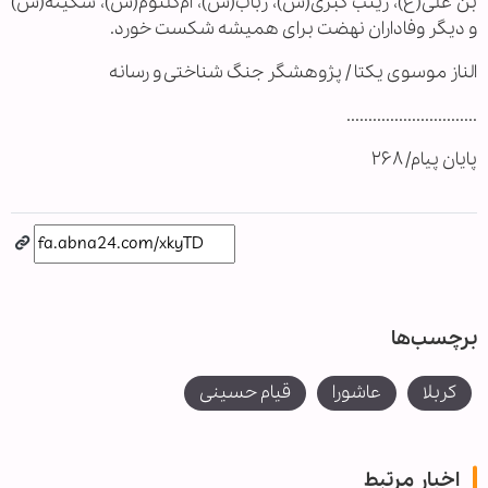
بن علی(ع)، زینب کبری(س)، رباب(س)، ام‌کلثوم(س)، سکینه(س)
و دیگر وفاداران نهضت برای همیشه شکست خورد.
الناز موسوی یکتا / پژوهشگر جنگ شناختی و رسانه
..............................
پایان پیام/ ۲۶۸
برچسب‌ها
کربلا
عاشورا
قیام حسینی
اخبار مرتبط