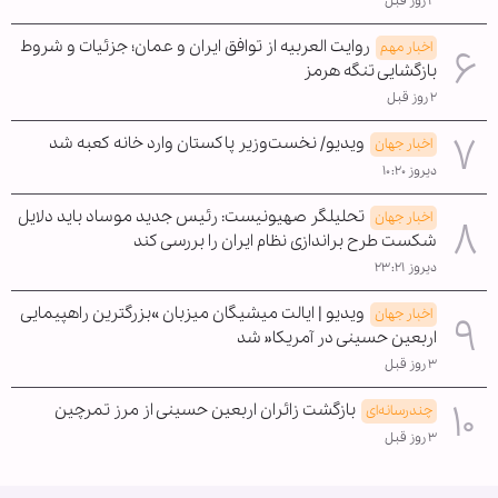
۳ روز قبل
روایت العربیه از توافق ایران و عمان؛ جزئیات و شروط
اخبار مهم
بازگشایی تنگه هرمز
۲ روز قبل
ویدیو/ نخست‌وزیر پاکستان وارد خانه کعبه شد
اخبار جهان
دیروز ۱۰:۲۰
تحلیلگر صهیونیست: رئیس جدید موساد باید دلایل
اخبار جهان
شکست طرح براندازی نظام ایران را بررسی کند
دیروز ۲۳:۲۱
ویدیو | ایالت میشیگان میزبان »بزرگترین راهپیمایی
اخبار جهان
اربعین حسینی در آمریکا« شد
۳ روز قبل
بازگشت زائران اربعین حسینی از مرز تمرچین
چندرسانه‌ای
۳ روز قبل