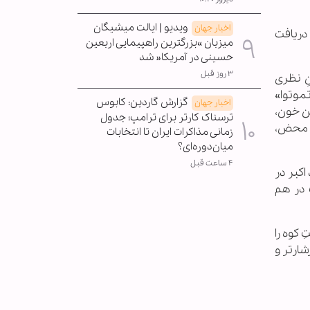
ویدیو | ایالت میشیگان
اخبار جهان
 دریافت
میزبان »بزرگترین راهپیمایی اربعین
حسینی در آمریکا« شد
۳ روز قبل
نِ نظری
تموتوا»
گزارش گاردین: کابوس
اخبار جهان
ین خون،
ترسناک کارتر برای ترامپ؛ جدول
ِ» محض،
زمانی مذاکرات ایران تا انتخابات
میان‌دوره‌ای؟
۴ ساعت قبل
اکبر در
 در هم
 کوه را
شارتر و