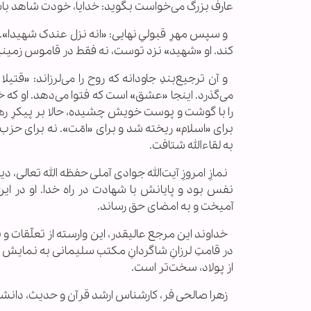
عارف بزرگ می‌خواست بگوید: خدایا، خودت شاهد باش
و سپس مهرِ قبولیِ نهایی: «انه نزل عندک شهیدا». ن
کند. او «شهید» نزد توست، نه فقط در قاموس زمینیان.
و آن ترجیع‌بندِ جاودانه که روح را می‌لرزاند: «قتیل
می‌گذرد. اینجا «عشق» است که فتوا می‌دهد. او که 
را با گوشت و پوست خویش چشیده، حالا بر پیکرِ رهبر
برای «اسلام» ریخته شد و برای «امّت». نه برای حزب
به لقاءالله شتافت.
نمازِ امروزِ آیت‌الله جوادی آملی حفظه الله تعالی، د
نفس بود و پایانش با شهادت در راه خدا. او در ای
آمیخت و به امضای حق رساند.
خداوند این مرجع عالیقدر، این وارسته از تعلّقات و ب
در قامتِ لرزانِ شاگردانِ مکتب سلیمانی به نمایش 
از پولاد، سخت‌تر است.
زهرا صالحی فر، کارشناس ارشد قرآن و حدیث، دانشج