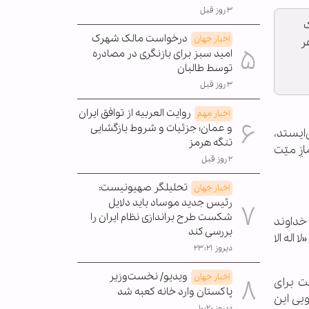
۳ روز قبل
ک
درخواست مالک شهرک
اخبار جهان
ر
امید سبز برای بازنگری در مصادره
توسط طالبان
۳ روز قبل
روایت العربیه از توافق ایران
اخبار مهم
و عمان؛ جزئیات و شروط بازگشایی
‌ایستد،
تنگه هرمز
زِ میّت
۲ روز قبل
تحلیلگر صهیونیست:
اخبار جهان
رئیس جدید موساد باید دلایل
شکست طرح براندازی نظام ایران را
 خداوند
بررسی کند
اله الا
دیروز ۲۳:۲۱
ویدیو/ نخست‌وزیر
اخبار جهان
ست برای
پاکستان وارد خانه کعبه شد
ویی این
دیروز ۱۰:۲۰