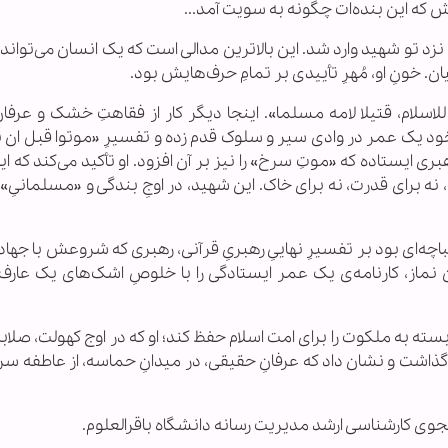
 که این بنده‌ات چگونه به سویت آمد...
زد تو شهید وارد شد. این بالاترین مدالی است که یک انسان می‌تواند
 خونِ او، مُهرِ تأییدی بر تمامِ حرف‌هایش بود.
ا للاسلام، قتیلا لامه مسلما». اینجا دیگر کار از فقاهتِ خشک و عرفا
خود یک عمر در وادی سیر و سلوک قدم زده و تفسیرِ «موتوا قبل ان 
ی ایستاده که «موتِ سرخ» را نیز بر آن افزود. او تأکید می‌کند که ا
، نه برای قدرت، نه برای خاک. این شهید، در اوجِ بندگی و «مسلمانی
یباچه‌ای بود بر تفسیرِ نهاییِ رهبریِ قرآنی، رهبری که شروعش با جهاد 
ن نماز، کارنامه‌ی یک عمر ایستادگی را با خلوصِ اشک‌های یک عارف
سته به ملکوت را برای امت اسلام حفظ کند؛ او که در اوج کهولت، صلابتِ
گذاشت و نشان داد که عرفانِ حقیقی، در میدانِ حماسه، از عاطفه سر
وی کارشناسی ارشد مدیریت رسانه دانشگاه باقرالعلوم.