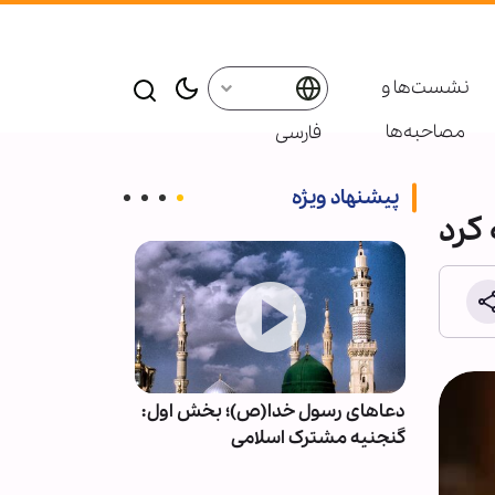
نشست‌ها و
مصاحبه‌ها
فارسی
پیشنهاد ویژه
 کرد
عین
دعاهای رسول خدا(ص)؛ بخش اول:
رسانه، مؤثرترین
هور امام
گنجنیه مشترک اسلامی
است/ کرامت انس
پیام رسانه است