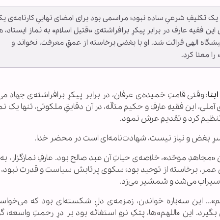
ید، یک تکلیفِ شرعیِ ساده نبود؛ مراسمی بود برای امضای نهاییِ کارنامه‌ی ی
 فقیه عارف در برابر پیکرِ برافراشته‌ی «قتیل اسلام» به نماز ایستاد، ه
یشگاه الهی قرائت شد. او با بغضی برخاسته از عمقِ معرفت، نخواند و
ا معنا کرد.
ابنا
: وقتی قامتِ خمیده‌ی عرفان، در برابر پیکرِ برافراشته‌ی جهاد می
لی، این فقیهِ عارف و حکیمِ متألّه، در آن دقایقِ ملکوتی، تنها یک نما
نظیم کرد و تقدیمِ عرش نمود.
از سرِ بغض و نیاز نیست، شهادت‌نامه‌ای است در محضر خدا.
«مجاهدِ موحّد»، خلاصه‌ی حیاتِ آن عبد صالح بود. عارفِ نمازگزار، به
عمر، برخاسته از توحید بود؛ سکوی پرتابش سیاست و قدرت نبود، «لا 
ب سیراب می‌شد و شمشیر می‌زد.
لهم»... این سه‌باره خواندن، زمزمه‌ی دلِ شکسته‌ای بود که می‌خوا
یرد. این «اللهم»ها، پتکِ نرمِ استغاثه بود بر درِ رحمتِ واسعه؛ گ