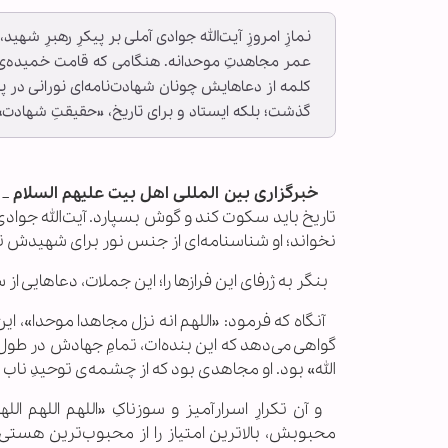
نمازِ امروزِ آیت‌الله جوادی آملی بر پیکرِ رهبرِ شه
عمر مجاهدتِ موحدانه. هنگامی که قامت خمیده‌ی این
کلمه از دعاهایش چونان شهادت‌نامه‌ای نورانی در پ
گذشت؛ بلکه ایستاد و برای تاریخ، «حقیقتِ شهادت» ر
خبرگزاری
بین
المللی
اهل
بیت
علیهم
السلام
_
تاریخ باید سکوت کند و گوش بسپارد. آیت‌الله جوادی آم
نخواند؛ او شناسنامه‌ای از جنس نور برای شهیدش ت
بنگر به ژرفای این فرازها را؛ این جملات، دعاهایی 
آنگاه که فرمود: «اللهم انه نزل مجاهدا موحدا»، این 
گواهی می‌دهد که این بنده‌ات، تمامِ جهادش در طول 
الله» بود. او مجاهدی بود که از چشمه‌ی توحیدِ نا
و آن تکرارِ اسرارآمیز و سوزناکِ «اللهم اللهم ال
محبوبش، بالاترین امتیاز را از محبوب‌ترین هستی بگ