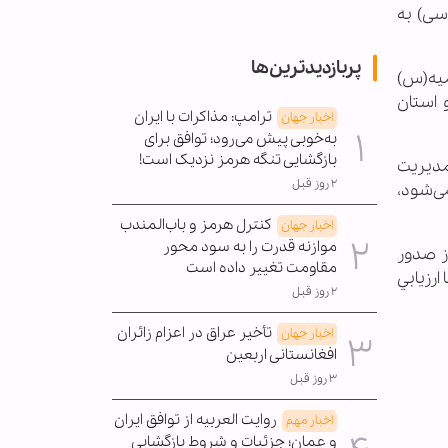
سی) به
پربازدیدترین‌ها
ميه(س)
 این دارای 11 مدرسه علمیه و استان
ترامپ: مذاکرات با ایران
اخبار جهان
به‌خوبی پیش می‌رود؛ توافق برای
بازگشایی تنگه هرمز نزدیک است!
مدیریت
۲ روز قبل
ی‌شود،
کنترل هرمز و باب‌المندب
اخبار جهان
موازنه قدرت را به سود محور
ز صدور
مقاومت تغییر داده است
رزيابي
۲ روز قبل
تأخیر عراق در اعزام زائران
اخبار جهان
افغانستانی اربعین
۳ روز قبل
روایت العربیه از توافق ایران
اخبار مهم
و عمان؛ جزئیات و شروط بازگشایی