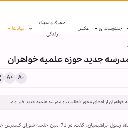
معارف و سبک
چندرسانه‌ای
عکس
نهادها
زندگی
مدرسه جدید حوزه علمیه خواهران
 خواهران از اعطای مجوز فعالیت دو مدرسه علمیه جدید خبر داد.
گزارش رسانه صهیونیستی ا
در موساد پس از برکناری دو
ارشد اطلاعاتی
به گزارش خبرگزاری اهل بیت (ع) ـ ابنا ـ «حجت‌الاسلام رسول ابراهیمیان» گفت: در 71 امین جلسه