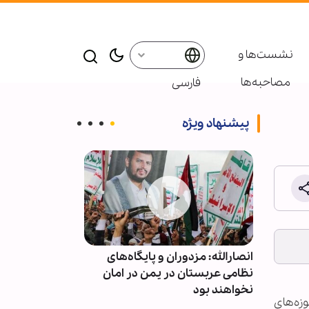
نشست‌ها و
مصاحبه‌ها
فارسی
پیشنهاد ویژه
ز تنش
انصارالله: مزدوران و پایگاه‌های
برگزاری دهمین
 مقام
نظامی عربستان در یمن در امان
بین‌المللی زیار
نخواهند بود
۳۰۰ شخصیت‌
 شورای گسترش حوزه‌های
حوزوی