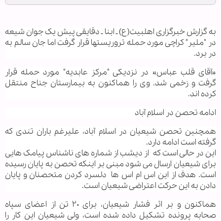
به گزارش خبرگزاری اهل‏بیت(ع) ـ ابنا ـ دقایقی پیش یک جوان شیعه
در "ملیر" کراچی مورد حمله تروریست‏ها قرار گرفت اما جان سالم به
در برد.
«آقای قلب عباس» در نزدیکی "مرکز عابدیه" مورد حمله قرار
گرفت و زخمی شد. وی را هم‏اکنون به بیمارستان جناح منتقل
کرده اند.
ادامه تحصن در اسلام آباد
همچنین تحصن شیعیان در اسلام آباد، علیرغم باران تندی که
گرفته است ادامه دارد.
این در حالی است که از دیشب از شماره های ناشناس پیامک هایی
برای شیعیان ارسال می شود مبنی بر اینکه تحصن به پایان رسیده
است. هدف از این اس ام اس ها دلسرد کردن متحصنان و پایان
دادن به این حرکت اعتراضی شیعیان است.
هم‏اکنون و بر اثر فشار شیعیان، برای ۲۰ تن از اعضای سپاه
صحابه پرونده تشکیل داده شده است، ولی شیعیان این کار را