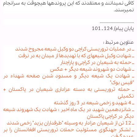
کافی نمی‏دانند و معتقدند که این پرونده‏ها هیچوقت به سرانجام
نمی‏رسند.
............................
پایان پیام/ 124 ـ 101
عناوین مرتبط :
ــ در عملیات تروریستی کراچی دو وکیل شیعه مجروح شدند
ــ شهادت وکیل شیعه‏ای که با تهدیدها از میدان به در نرفت
ــ حمله به شیعیان در کراچی و پاراچنار
ــ شهادت دو شهروند شیعه دیگر + عکس
ــ شهادت یک شیعه دیگر و مسدود شدن صفحه شهداء در
"فیس بوک"
ــ حمله تروریستی به دسته عزاداری شیعیان در پاکستان +
تکمیلی
ــ 4 شهید و زخمی شیعه در 3 روز گذشته
ــ شانزدهمین شهید در یک ماه اخیر ؛ شهادت یک شهروند شیعه
دیگر در کراچی پاکستان
ــ 12 تن از شیعیان عزادار به وسیله "طرفداران یزید" زخمی شدند
ــ لشکر جهنگوی مسئولیت حملات تروریستی افغانستان را بر
عهده گرفت