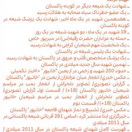
ــ شهادت یک شیعه دیگر در کویته پاکستان
ــ یک عضو خطرناک سپاه صحابه به هلاکت رسید
ــ هفدهمین شهید در یک ماه اخیر؛ شهادت یک پزشک شیعه در
کویته پاکستان
ــ 19 شهید در یک ماه ؛ دو شهید شیعه در یک روز
ــ حمله به عزاداران حضرت رقیه(س) در میرپور خاص
ــ یک شخصیت مهم شیعیان کراچی به شهادت رسید
ــ شهادت یک پلیس شیعه در پاکستان
ــ یک پزشک متخصص قلب و عروق در پاکستان به شهادت رسید
ــ نهمین شهید سال جدید میلادی در پاکستان
ــ حدود 200 شهید و زخمی در اربعین "خانپور" + اخبار تکمیلی
ــ عكس خبري/ انفجار ميان عزاداران اربعین در "خانپور" پاکستان
ــ گزارش تصويري/ تصاویر دلخراش از انفجار بمب در مراسم
شیعیان خانپور پاكستان (18+) / قسمت اول
ــ گزارش تصويري/
تصاویر دلخراش از انفجار بمب در مراسم شیعیان خانپور
پاكستان (18+) / قسمت دوم
ــ عكس خبري/ تشییع و نماز شهدای فاجعه "خانپور" پاكستان
ــ خبرگزاری ابنا منتشر کرد ؛ اسامی 291 قربانی شیعه پاکستانی در
سال 2011 میلادی
ــ فهرست کامل شهدای شیعه پاکستان در سال 2011 میلادی /