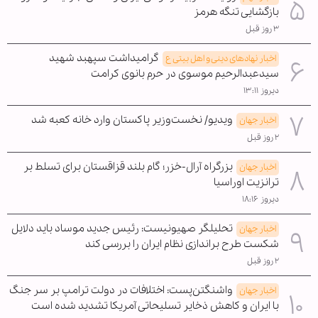
بازگشایی تنگه هرمز
۳ روز قبل
گرامیداشت سپهبد شهید
اخبار نهادهای دینی و اهل بیتی ع
سیدعبدالرحیم موسوی در حرم بانوی کرامت
دیروز ۱۳:۱۱
ویدیو/ نخست‌وزیر پاکستان وارد خانه کعبه شد
اخبار جهان
۲ روز قبل
بزرگراه آرال-خزر؛ گام بلند قزاقستان برای تسلط بر
اخبار جهان
ترانزیت اوراسیا
دیروز ۱۸:۱۶
تحلیلگر صهیونیست: رئیس جدید موساد باید دلایل
اخبار جهان
شکست طرح براندازی نظام ایران را بررسی کند
۲ روز قبل
واشنگتن‌پست: اختلافات در دولت ترامپ بر سر جنگ
اخبار جهان
با ایران و کاهش ذخایر تسلیحاتی آمریکا تشدید شده است