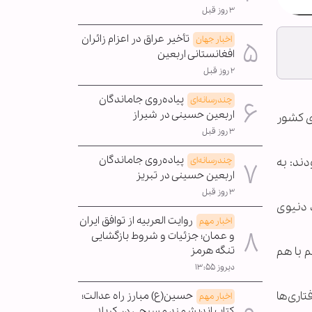
۳ روز قبل
تأخیر عراق در اعزام زائران
اخبار جهان
افغانستانی اربعین
۲ روز قبل
پیاده‌روی جاماندگان
چندرسانه‌ای
اربعین حسینی در شیراز
دی کشور
۳ روز قبل
پیاده‌روی جاماندگان
ند: به
چندرسانه‌ای
اربعین حسینی در تبریز
۳ روز قبل
د دنیوی
روایت العربیه از توافق ایران
اخبار مهم
و عمان؛ جزئیات و شروط بازگشایی
 با هم
تنگه هرمز
دیروز ۱۳:۵۵
تاری‌ها
حسین(ع) مبارز راه عدالت؛
اخبار مهم
کتاب اندیشمند مسیحی در کربلا