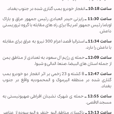
ساعت 10:18 ــ
انفجار خودرو بمب گذاری شده در جنوب بغداد.
ساعت 11:30 ــ
رایزنی حیدر العبادی رئیس جمهور عراق و باراک
اوباما رئیس جمهور آمریکا برای راه های مقابله با گروه تروریستی
داعش.
ساعت 11:34 ــ
استرالیا قصد اعزام 300 نیرو به عراق برای مقابله
با داعش را دارد.
ساعت 12:09 ــ
حمله ی رژیم آل سعود به تعدادی از مناطق یمن
از جمله استان های البیضا، صنعا، الدالی و شبوا.
ساعت 12:47 ــ
8 کشته و 23 زخمی بر اثر انفجار دو خودرو بمب
گذاری شده در منطقه الیرموک و المحمودیه واقع در جنوب
بغداد.
ساعت 12:55 ــ
حمله ی شهرک نشینان افراطی صهیونیستی به
مسجد الاقصی.
ساعت 13:13 ــ
پاکسازی مناطق البو خنفر و البو سوده از عناصر