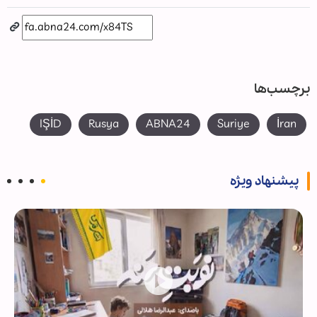
برچسب‌ها
IŞİD
Rusya
ABNA24
Suriye
İran
پیشنهاد ویژه