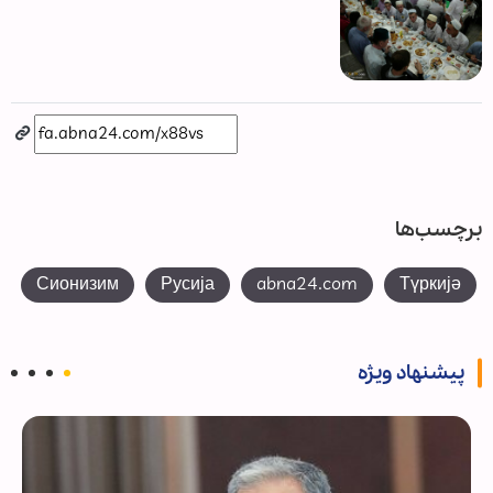
برچسب‌ها
Сионизим
Русија
abna24.com
Түркијә
پیشنهاد ویژه