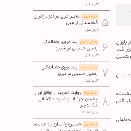
۳ روز قبل
تأخیر عراق در اعزام زائران
اخبار جهان
افغانستانی اربعین
۲ روز قبل
 یاوران
پیاده‌روی جاماندگان
چندرسانه‌ای
اربعین حسینی در شیراز
ار شد،
م همین
۳ روز قبل
پیاده‌روی جاماندگان
چندرسانه‌ای
اربعین حسینی در تبریز
ی می گفتند با این
۳ روز قبل
روایت العربیه از توافق ایران
د شد که
اخبار مهم
و عمان؛ جزئیات و شروط بازگشایی
 را قتل
تنگه هرمز
دیروز ۱۳:۵۵
 دلهای
حسین(ع) مبارز راه عدالت؛
اخبار مهم
کتاب اندیشمند مسیحی در کربلا